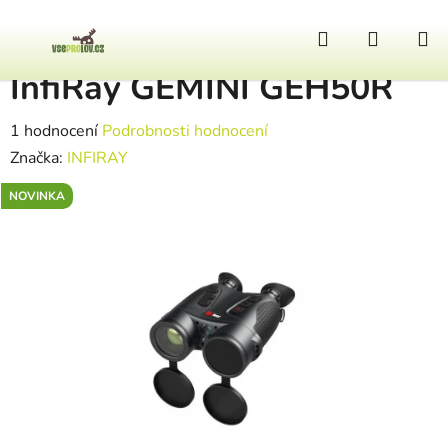
Přejít na obsah
Hledat
NÁKUP
Domů
/
Termovize
/
InfiRay GEMINI GEH50R
InfiRay GEMINI GEH50R
Průměrné hodnocení produktu je 4,0 z 5 hvězdiček.
1 hodnocení
Podrobnosti hodnocení
Značka:
INFIRAY
NOVINKA