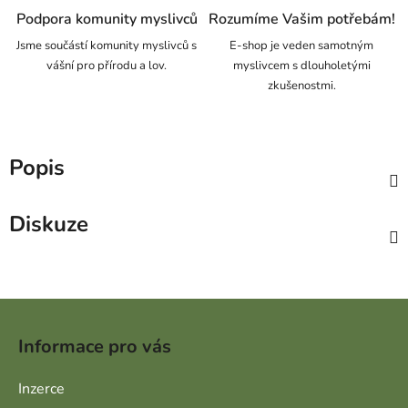
Podpora komunity myslivců
Rozumíme Vašim potřebám!
Jsme součástí komunity myslivců s
E-shop je veden samotným
vášní pro přírodu a lov.
myslivcem s dlouholetými
zkušenostmi.
Popis
Diskuze
Zápatí
Informace pro vás
Inzerce