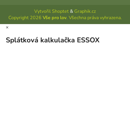
Vytvořil Shoptet
&
Graphik.cz
Copyright 2026
Vše pro lov
. Všechna práva vyhrazena.
×
Splátková kalkulačka ESSOX