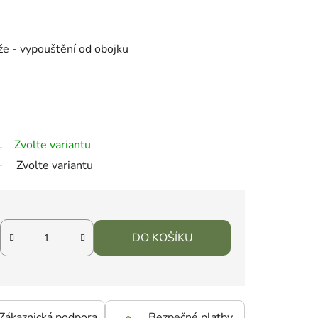
že - vypouštění od obojku
Zvolte variantu
Zvolte variantu
DO KOŠÍKU
Zákaznická podpora
Bezpečné platby