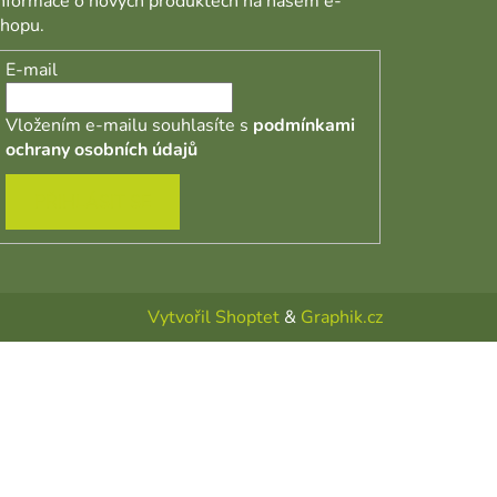
informace o nových produktech na našem e-
shopu.
E-mail
Vložením e-mailu souhlasíte s
podmínkami
ochrany osobních údajů
PŘIHLÁSIT SE
Vytvořil Shoptet
&
Graphik.cz