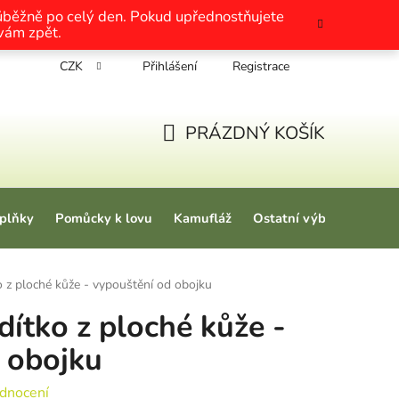
růběžně po celý den. Pokud upřednostňujete
 vám zpět.
CZK
Přihlášení
Registrace
chrany osobních údajů
Nákup na splátky
Tabulky velikosti
PRÁZDNÝ KOŠÍK
NÁKUPNÍ KOŠÍK
plňky
Pomůcky k lovu
Kamufláž
Ostatní výbava
Love
 z ploché kůže - vypouštění od obojku
dítko z ploché kůže -
 obojku
 0,0 z 5 hvězdiček.
dnocení