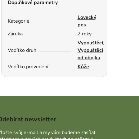
Doplňkové parametry
Lovecký
Kategorie
pes
Záruka
2 roky
Vypouštěcí
,
Vodítko druh
Vypouštěcí
od obojku
Vodítko provedení
Kůže
Odebírat newsletter
ložte svůj e-mail a my vám budeme zasílat