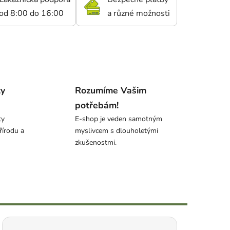
od 8:00 do 16:00
a různé možnosti
ty
Rozumíme Vašim
potřebám!
ty
E-shop je veden samotným
řírodu a
myslivcem s dlouholetými
zkušenostmi.