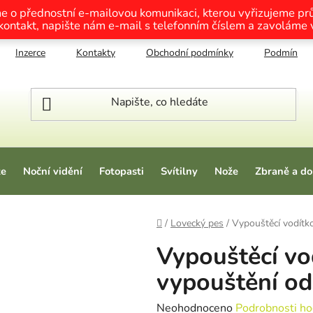
me o přednostní e-mailovou komunikaci, kterou vyřizujeme p
 kontakt, napište nám e-mail s telefonním číslem a zavoláme
Inzerce
Kontakty
Obchodní podmínky
Podmínky o
ze
Noční vidění
Fotopasti
Svítilny
Nože
Zbraně a do
Domů
/
Lovecký pes
/
Vypouštěcí vodítko
Vypouštěcí vo
vypouštění od
Průměrné hodnocení produktu je
Neohodnoceno
Podrobnosti ho