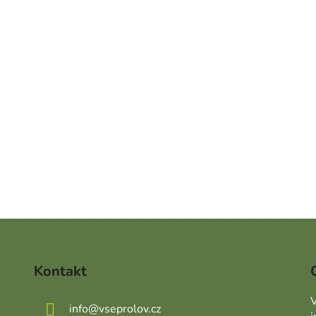
Kontakt
V
info
@
vseprolov.cz