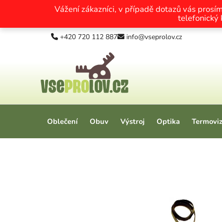
Vážení zákazníci, v případě dotazů vás prosí
telefonický
Přejít na obsah
+420 720 112 887
info@vseprolov.cz
Oblečení
Obuv
Výstroj
Optika
Termovi