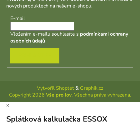
nových produktech na našem e-shopu.
E-mail
Vložením e-mailu souhlasíte s
podmínkami ochrany
osobních údajů
PŘIHLÁSIT SE
Vytvořil Shoptet
&
Graphik.cz
Copyright 2026
Vše pro lov
. Všechna práva vyhrazena.
×
Splátková kalkulačka ESSOX