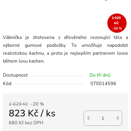
1 029
KČ
–20 %
Vábnička je zhotovena z dřevěného rezonující těla a
výborné gumové podložky. To umožňuje napodobit
realistickou kachnu, a proto je nejlepším partnerem lovce
během lovu kachen.
Dostupnost
Do tří dnů
Kód:
STE014596
1 029 Kč
–20 %
823 Kč
/ ks
680 Kč bez DPH