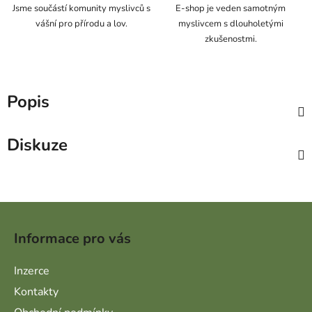
Jsme součástí komunity myslivců s
E-shop je veden samotným
vášní pro přírodu a lov.
myslivcem s dlouholetými
zkušenostmi.
Popis
Diskuze
Zápatí
Informace pro vás
Inzerce
Kontakty