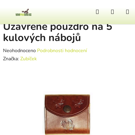
Přejít na obsah
Hledat
NÁKUP
Domů
/
Zbraně a doplňky
/
Uzavřené pouzdro na 5 kulových nábojů
Uzavřené pouzdro na 5
kulových nábojů
Průměrné hodnocení produktu je 0,0 z 5 hvězdiček.
Neohodnoceno
Podrobnosti hodnocení
Značka:
Zubíček