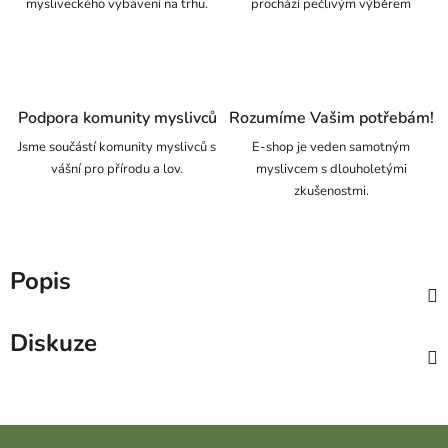
mysliveckého vybavení na trhu.
prochází pečlivým výběrem
Podpora komunity myslivců
Rozumíme Vašim potřebám!
Jsme součástí komunity myslivců s
E-shop je veden samotným
vášní pro přírodu a lov.
myslivcem s dlouholetými
zkušenostmi.
Popis
Diskuze
Zápatí