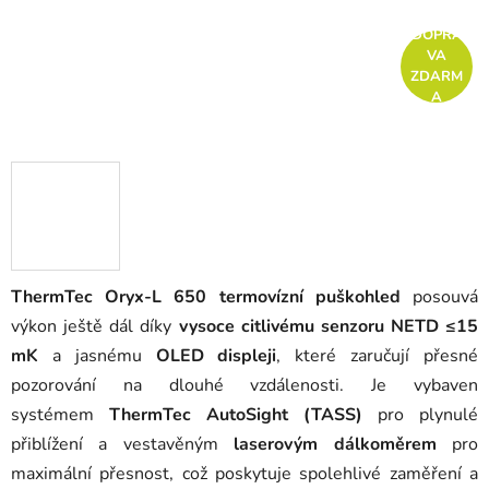
DOPRA
VA
ZDARM
A
ThermTec Oryx-L 650 termovízní puškohled
posouvá
výkon ještě dál díky
vysoce citlivému senzoru NETD ≤15
mK
a jasnému
OLED displeji
, které zaručují přesné
pozorování na dlouhé vzdálenosti. Je vybaven
systémem
ThermTec AutoSight (TASS)
pro plynulé
přiblížení a vestavěným
laserovým dálkoměrem
pro
maximální přesnost, což poskytuje spolehlivé zaměření a