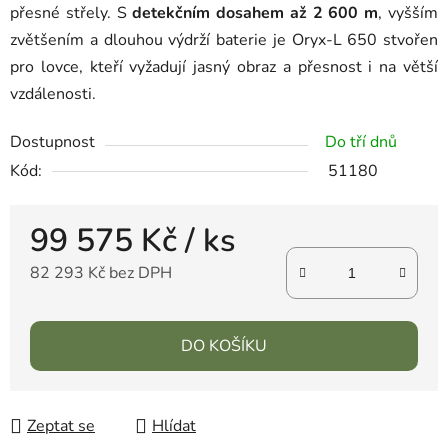
přesné střely. S
detekčním dosahem až 2 600 m
, vyšším
zvětšením a dlouhou výdrží baterie je Oryx-L 650 stvořen
pro lovce, kteří vyžadují jasný obraz a přesnost i na větší
vzdálenosti.
Dostupnost
Do tří dnů
Kód:
51180
99 575 Kč
/ ks
82 293 Kč bez DPH
DO KOŠÍKU
Zeptat se
Hlídat