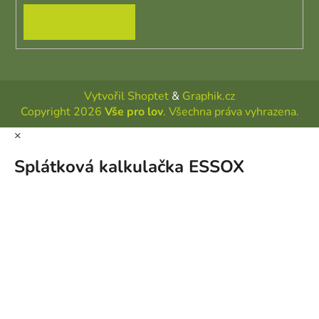
PŘIHLÁSIT SE
Vytvořil Shoptet
&
Graphik.cz
Copyright 2026
Vše pro lov
. Všechna práva vyhrazena.
×
Splátková kalkulačka ESSOX