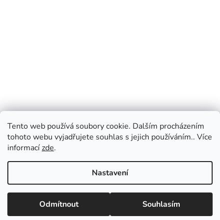
Tento web používá soubory cookie. Dalším procházením
tohoto webu vyjadřujete souhlas s jejich používáním.. Více
informací
zde
.
Nastavení
Vážení zákazníci, v případě dotazů vás prosíme
o přednostní e-mailovou komunikaci, kterou
Odmítnout
Souhlasím
vyřizujeme průběžně po celý den. Pokud
upřednostňujete telefonický kontakt, napište