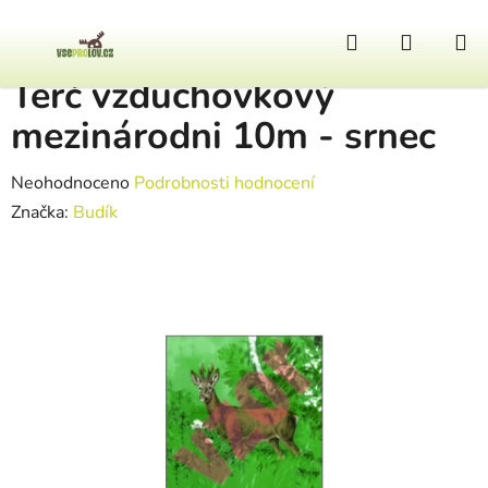
Přejít na obsah
Hledat
NÁKUP
Domů
/
Zbraně a doplňky
/
Terč vzduchovkový mezinárodni 10m - srnec
Terč vzduchovkový
mezinárodni 10m - srnec
Průměrné hodnocení produktu je 0,0 z 5 hvězdiček.
Neohodnoceno
Podrobnosti hodnocení
Značka:
Budík