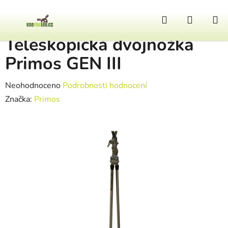
Přejít na obsah
Hledat
NÁKUP
Domů
/
Pomůcky k lovu
/
Teleskopická dvojnožka Primos GEN III
Teleskopická dvojnožka
Primos GEN III
Průměrné hodnocení produktu je 0,0 z 5 hvězdiček.
Neohodnoceno
Podrobnosti hodnocení
Značka:
Primos