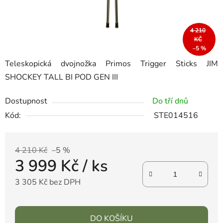
4 210
KČ
–5 %
Teleskopická dvojnožka Primos Trigger Sticks JIM
SHOCKEY TALL BI POD GEN III
Dostupnost
Do tří dnů
Kód:
STE014516
4 210 Kč
–5 %
3 999 Kč
/ ks
3 305 Kč bez DPH
DO KOŠÍKU