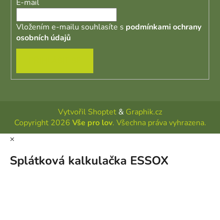
E-mail
Vložením e-mailu souhlasíte s
podmínkami ochrany
osobních údajů
PŘIHLÁSIT SE
Vytvořil Shoptet
&
Graphik.cz
Copyright 2026
Vše pro lov
. Všechna práva vyhrazena.
×
Splátková kalkulačka ESSOX