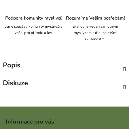
Podpora komunity myslivců
Rozumíme Vašim potřebám!
Jsme součástí komunity myslivců s
E-shop je veden samotným
vášní pro přírodu a lov.
myslivcem s dlouholetými
zkušenostmi.
Popis
Diskuze
Zápatí
Informace pro vás