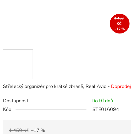
1 450
KČ
–17 %
Střelecký organizér pro krátké zbraně, Real Avid -
Doprodej
Dostupnost
Do tří dnů
Kód:
STE016094
1 450 Kč
–17 %