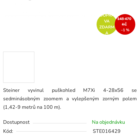
DOPRA
148 470
VA
KČ
ZDARM
–1 %
A
Steiner vyvinul puškohled M7Xi 4-28x56 se
sedminásobným zoomem a vylepšeným zorným polem
(1,42-9 metrů na 100 m).
Dostupnost
Na objednávku
Kód:
STE016429