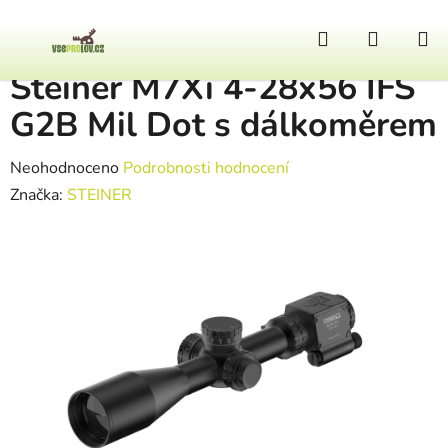
Přejít na obsah
Hledat
NÁKUP
Domů
/
Optika
/
Steiner M7Xi 4-28x56 IFS G2B Mil Dot s dálkoměrem
Steiner M7Xi 4-28x56 IFS
G2B Mil Dot s dálkoměrem
Průměrné hodnocení produktu je 0,0 z 5 hvězdiček.
Neohodnoceno
Podrobnosti hodnocení
Značka:
STEINER