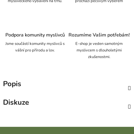
mysliveckého vybavení na trhu.
prochází pečlivým výběrem
Podpora komunity myslivců
Rozumíme Vašim potřebám!
Jsme součástí komunity myslivců s
E-shop je veden samotným
vášní pro přírodu a lov.
myslivcem s dlouholetými
zkušenostmi.
Popis
Diskuze
Zápatí