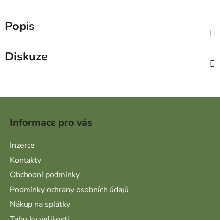
Popis
Diskuze
Zápatí
Informace pro vás
Inzerce
Kontakty
Obchodní podmínky
Podmínky ochrany osobních údajů
Nákup na splátky
Tabulky velikosti