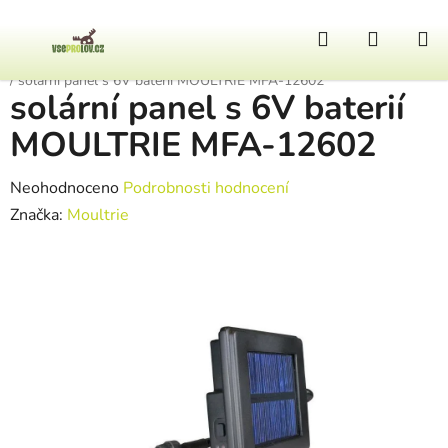
Přejít na obsah
Hledat
NÁKUP
Domů
/
Pomůcky k lovu
/
Krmné automaty
/
Příslušenství krm. automatů
/
solární panel s 6V baterií MOULTRIE MFA-12602
solární panel s 6V baterií
MOULTRIE MFA-12602
Průměrné hodnocení produktu je 0,0 z 5 hvězdiček.
Neohodnoceno
Podrobnosti hodnocení
Značka:
Moultrie