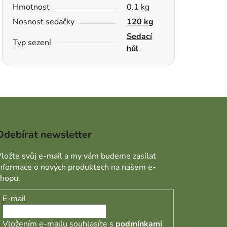
Hmotnost
0.1 kg
Nosnost sedačky
120 kg
Sedací
Typ sezení
hůl
Odebírat newsletter
ložte svůj e-mail a my vám budeme zasílat
informace o nových produktech na našem e-
shopu.
E-mail
Vložením e-mailu souhlasíte s
podmínkami