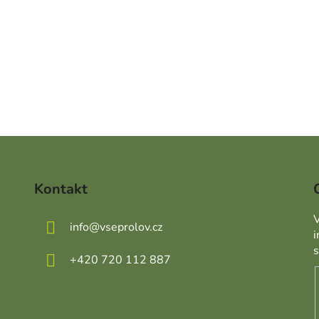
Kontakt
V
info
@
vseprolov.cz
+420 720 112 887