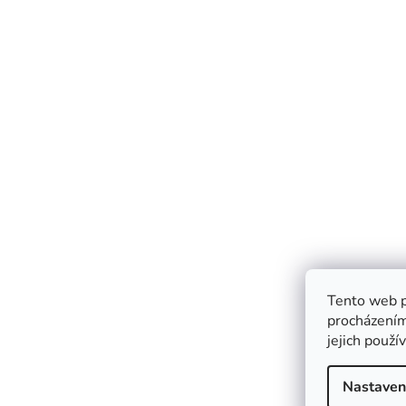
Tento web p
procházením
jejich použí
Nastaven