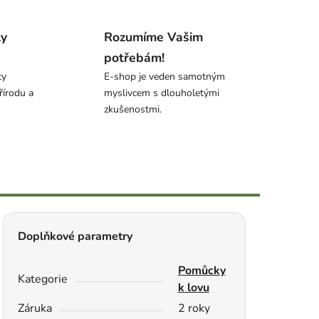
ty
Rozumíme Vašim
potřebám!
ty
E-shop je veden samotným
řírodu a
myslivcem s dlouholetými
zkušenostmi.
Doplňkové parametry
Pomůcky
Kategorie
k lovu
Záruka
2 roky