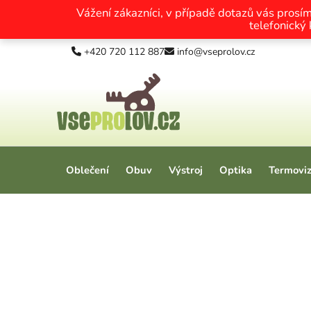
Vážení zákazníci, v případě dotazů vás prosí
telefonický
Přejít na obsah
+420 720 112 887
info@vseprolov.cz
Oblečení
Obuv
Výstroj
Optika
Termovi