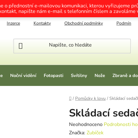
me o přednostní e-mailovou komunikaci, kterou vyřizujeme p
 kontakt, napište nám e-mail s telefonním číslem a zavoláme
Inzerce
Kontakty
Obchodní podmínky
Podmínky o
ze
Noční vidění
Fotopasti
Svítilny
Nože
Zbraně a do
Domů
/
Pomůcky k lovu
/
Skládací sedač
Skládací seda
Průměrné hodnocení produktu je
Neohodnoceno
Podrobnosti ho
Značka:
Zubíček