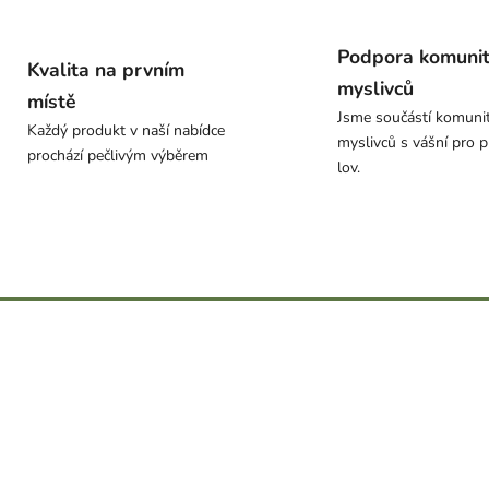
Podpora komuni
Kvalita na prvním
myslivců
místě
Jsme součástí komuni
Každý produkt v naší nabídce
myslivců s vášní pro p
prochází pečlivým výběrem
lov.