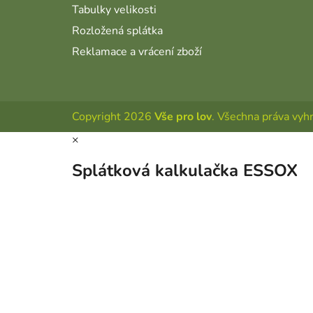
Tabulky velikosti
Rozložená splátka
Reklamace a vrácení zboží
Copyright 2026
Vše pro lov
. Všechna práva vyh
×
Splátková kalkulačka ESSOX