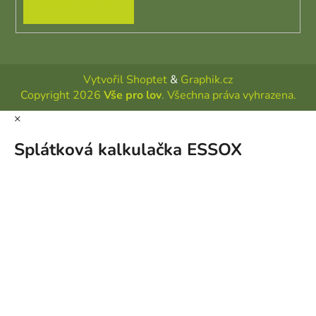
PŘIHLÁSIT SE
Vytvořil Shoptet
&
Graphik.cz
Copyright 2026
Vše pro lov
. Všechna práva vyhrazena.
×
Splátková kalkulačka ESSOX