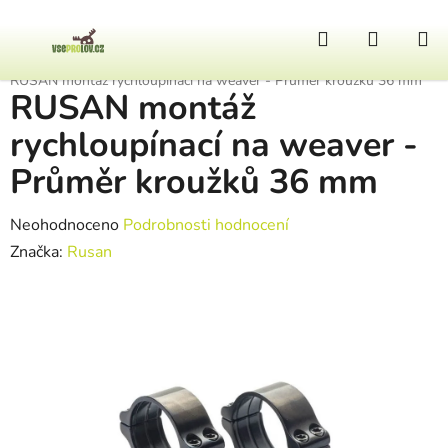
Přejít na obsah
Hledat
NÁKUP
Domů
/
Zbraně a doplňky
/
Zbraňové montáže
/
Montáže rychloupínací
/
RUSAN montáž rychloupínací na weaver - Průměr kroužků 36 mm
RUSAN montáž
rychloupínací na weaver -
Průměr kroužků 36 mm
Průměrné hodnocení produktu je 0,0 z 5 hvězdiček.
Neohodnoceno
Podrobnosti hodnocení
Značka:
Rusan