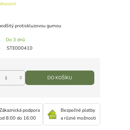
 0,0 z 5 hvězdiček.
dnocení
odšitý protiskluzovou gumou
Do 3 dnů
STE000410
DO KOŠÍKU
Zákaznická podpora
Bezpečné platby
od 8:00 do 16:00
a různé možnosti