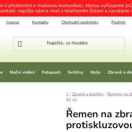
me o přednostní e-mailovou komunikaci, kterou vyřizujeme p
 kontakt, napište nám e-mail s telefonním číslem a zavoláme
Inzerce
Kontakty
Obchodní podmínky
Podmínky o
ze
Noční vidění
Fotopasti
Svítilny
Nože
Zbraně a do
Domů
/
Zbraně a doplňky
/
Řemeny na z
RZ 42
Řemen na zbr
protiskluzov