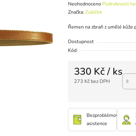
Průměrné hodnocení produktu je
Neohodnoceno
Podrobnosti ho
Značka:
Zubíček
Řemen na zbraň z umělé kůže
p
Dostupnost
Kód:
330 Kč
/ ks
273 Kč bez DPH
Bezproblémová
asistence