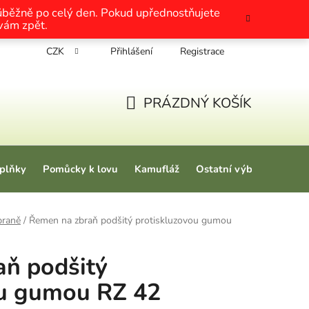
růběžně po celý den. Pokud upřednostňujete
 vám zpět.
CZK
Přihlášení
Registrace
chrany osobních údajů
Nákup na splátky
Tabulky velikosti
PRÁZDNÝ KOŠÍK
NÁKUPNÍ KOŠÍK
plňky
Pomůcky k lovu
Kamufláž
Ostatní výbava
Love
braně
/
Řemen na zbraň podšitý protiskluzovou gumou
aň podšitý
ou gumou RZ 42