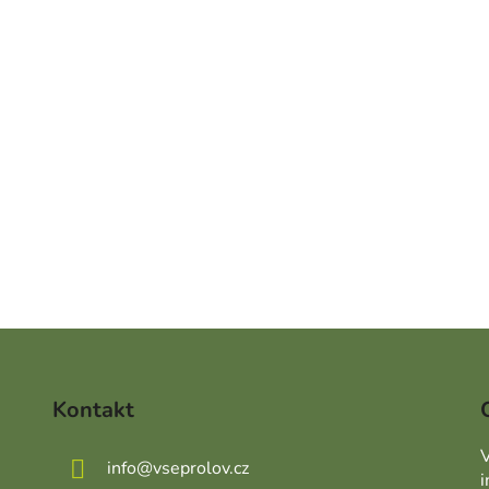
Kontakt
V
info
@
vseprolov.cz