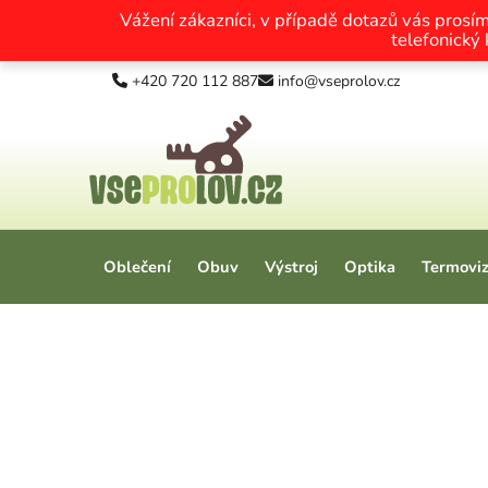
Vážení zákazníci, v případě dotazů vás prosí
telefonický
Přejít na obsah
+420 720 112 887
info@vseprolov.cz
Oblečení
Obuv
Výstroj
Optika
Termovi