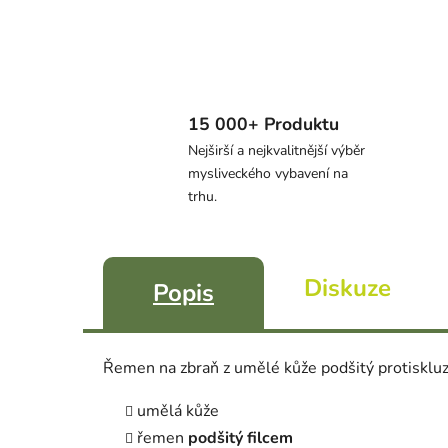
15 000+ Produktu
Nejširší a nejkvalitnější výběr
mysliveckého vybavení na
trhu.
Diskuze
Popis
Řemen na zbraň z umělé kůže
podšitý protiskl
umělá kůže
řemen
podšitý filcem