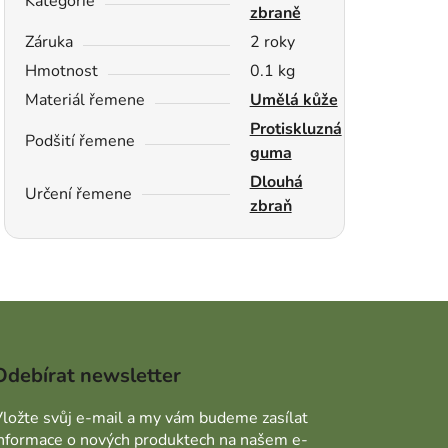
Kategorie
zbraně
Záruka
2 roky
Hmotnost
0.1 kg
Materiál řemene
Umělá kůže
Protiskluzná
Podšití řemene
guma
Dlouhá
Určení řemene
zbraň
Odebírat newsletter
ložte svůj e-mail a my vám budeme zasílat
informace o nových produktech na našem e-