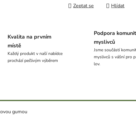
Zeptat se
Hlídat
Podpora komuni
Kvalita na prvním
myslivců
místě
Jsme součástí komuni
Každý produkt v naší nabídce
myslivců s vášní pro p
prochází pečlivým výběrem
lov.
uzovou gumou