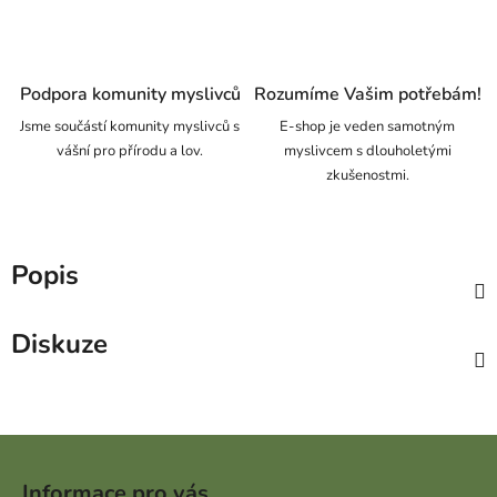
Podpora komunity myslivců
Rozumíme Vašim potřebám!
Jsme součástí komunity myslivců s
E-shop je veden samotným
vášní pro přírodu a lov.
myslivcem s dlouholetými
zkušenostmi.
Popis
Diskuze
Zápatí
Informace pro vás