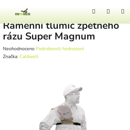
Přejít na obsah
Hledat
NÁKUP
Domů
/
Výstroj
/
Ramenní tlumič zpětného rázu Super Magnum
Ramenní tlumič zpětného
rázu Super Magnum
Průměrné hodnocení produktu je 0,0 z 5 hvězdiček.
Neohodnoceno
Podrobnosti hodnocení
Značka:
Caldwell