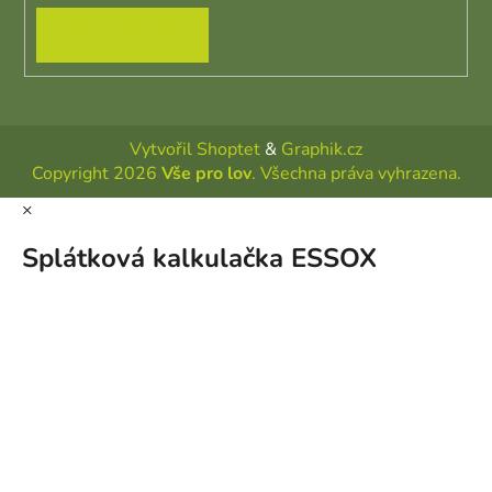
PŘIHLÁSIT SE
Vytvořil Shoptet
&
Graphik.cz
Copyright 2026
Vše pro lov
. Všechna práva vyhrazena.
×
Splátková kalkulačka ESSOX