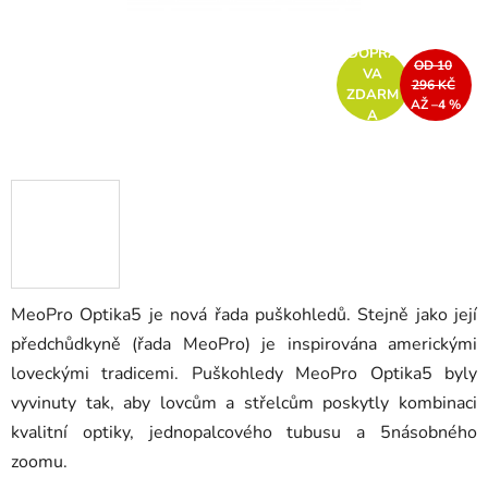
DOPRA
OD 10
VA
296 KČ
ZDARM
AŽ –4 %
A
MeoPro Optika5 je nová řada puškohledů. Stejně jako její
předchůdkyně (řada MeoPro) je inspirována americkými
loveckými tradicemi. Puškohledy MeoPro Optika5 byly
vyvinuty tak, aby lovcům a střelcům poskytly kombinaci
kvalitní optiky, jednopalcového tubusu a 5násobného
zoomu.