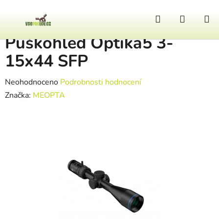
Přejít na obsah
Hledat
NÁKUP
Domů
/
Optika
/
Puškohledy
/
Puškohled Optika5 3-15x44 SFP
Puškohled Optika5 3-
15x44 SFP
Průměrné hodnocení produktu je 0,0 z 5 hvězdiček.
Neohodnoceno
Podrobnosti hodnocení
Značka:
MEOPTA