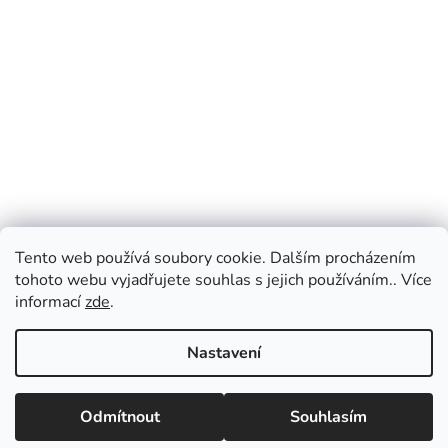
Tento web používá soubory cookie. Dalším procházením
tohoto webu vyjadřujete souhlas s jejich používáním.. Více
informací
zde
.
Nastavení
Vážení zákazníci, v případě dotazů vás prosíme
o přednostní e-mailovou komunikaci, kterou
Odmítnout
Souhlasím
vyřizujeme průběžně po celý den. Pokud
upřednostňujete telefonický kontakt, napište