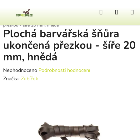
Přejít na obsah
Hledat
NÁKUP
Domů
/
Lovecký pes
/
Barvářské šnůry
/
Plochá barvářská šňůra ukončená
přezkou - šíře 20 mm, hnědá
Plochá barvářská šňůra
ukončená přezkou - šíře 20
mm, hnědá
Průměrné hodnocení produktu je 0,0 z 5 hvězdiček.
Neohodnoceno
Podrobnosti hodnocení
Značka:
Zubíček