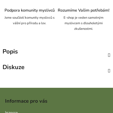
Podpora komunity myslivců
Rozumíme Vašim potřebám!
Jsme součástí komunity myslivců s
E-shop je veden samotným
vášní pro přírodu a lov.
myslivcem s dlouholetými
zkušenostmi.
Popis
Diskuze
Zápatí
Informace pro vás
Inzerce