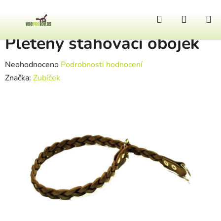
Přejít na obsah
Hledat
NÁKUP
Domů
/
Lovecký pes
/
Pletený stahovací obojek
Pletený stahovací obojek
Průměrné hodnocení produktu je 0,0 z 5 hvězdiček.
Neohodnoceno
Podrobnosti hodnocení
Značka:
Zubíček