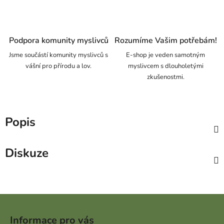
Podpora komunity myslivců
Rozumíme Vašim potřebám!
Jsme součástí komunity myslivců s
E-shop je veden samotným
vášní pro přírodu a lov.
myslivcem s dlouholetými
zkušenostmi.
Popis
Diskuze
Zápatí
Informace pro vás