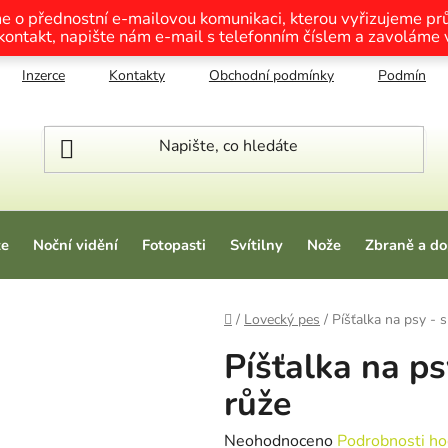
me o přednostní e-mailovou komunikaci, kterou vyřizujeme p
 kontakt, napište nám e-mail s telefonním číslem a zavoláme
Inzerce
Kontakty
Obchodní podmínky
Podmínky o
ze
Noční vidění
Fotopasti
Svítilny
Nože
Zbraně a do
Domů
/
Lovecký pes
/
Píšťalka na psy - s
Píšťalka na ps
růže
Průměrné hodnocení produktu je
Neohodnoceno
Podrobnosti ho