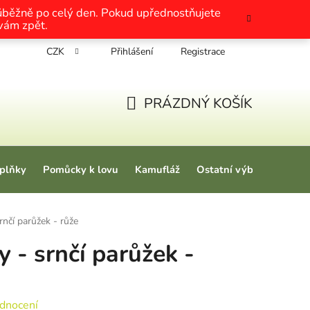
růběžně po celý den. Pokud upřednostňujete
 vám zpět.
CZK
Přihlášení
Registrace
chrany osobních údajů
Nákup na splátky
Tabulky velikosti
PRÁZDNÝ KOŠÍK
NÁKUPNÍ KOŠÍK
plňky
Pomůcky k lovu
Kamufláž
Ostatní výbava
Love
rnčí parůžek - růže
y - srnčí parůžek -
 0,0 z 5 hvězdiček.
dnocení