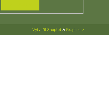
PŘIHLÁSIT SE
Vytvořil Shoptet
&
Graphik.cz