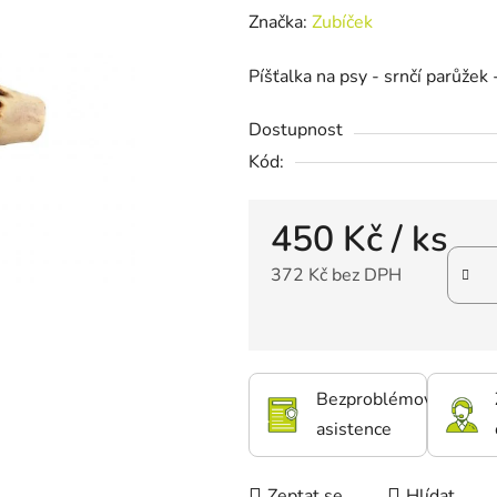
Značka:
Zubíček
Píšťalka na psy - srnčí parůžek 
Dostupnost
Kód:
450 Kč
/ ks
372 Kč bez DPH
Bezproblémová
asistence
Zeptat se
Hlídat