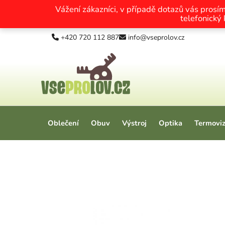
Vážení zákazníci, v případě dotazů vás prosí
telefonický
Přejít na obsah
+420 720 112 887
info@vseprolov.cz
Oblečení
Obuv
Výstroj
Optika
Termovi