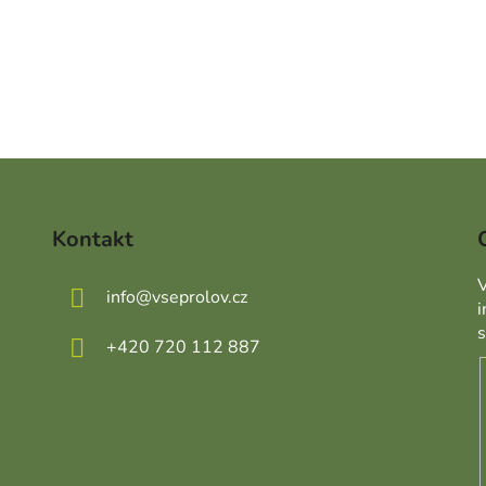
Kontakt
V
info
@
vseprolov.cz
+420 720 112 887