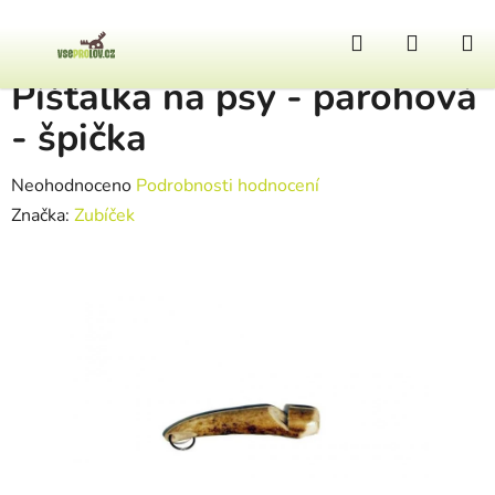
Přejít na obsah
Hledat
NÁKUP
Domů
/
Lovecký pes
/
Píšťalka na psy - parohová - špička
Píšťalka na psy - parohová
- špička
Průměrné hodnocení produktu je 0,0 z 5 hvězdiček.
Neohodnoceno
Podrobnosti hodnocení
Značka:
Zubíček