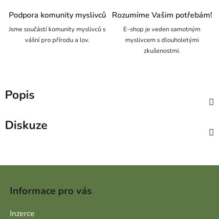
Podpora komunity myslivců
Rozumíme Vašim potřebám!
Jsme součástí komunity myslivců s
E-shop je veden samotným
vášní pro přírodu a lov.
myslivcem s dlouholetými
zkušenostmi.
Popis
Diskuze
Zápatí
Informace pro vás
Inzerce