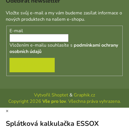
Odebírat newsletter
Vložte svůj e-mail a my vám budeme zasílat informace o
nových produktech na našem e-shopu.
E-mail
Vložením e-mailu souhlasíte s
podmínkami ochrany
osobních údajů
PŘIHLÁSIT SE
Vytvořil Shoptet
&
Graphik.cz
Copyright 2026
Vše pro lov
. Všechna práva vyhrazena.
×
Splátková kalkulačka ESSOX