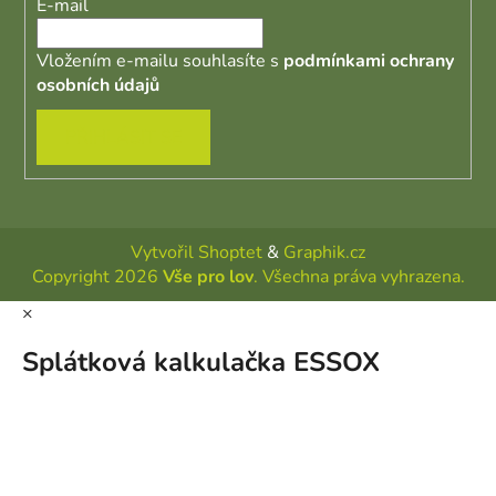
E-mail
Vložením e-mailu souhlasíte s
podmínkami ochrany
osobních údajů
PŘIHLÁSIT SE
Vytvořil Shoptet
&
Graphik.cz
Copyright 2026
Vše pro lov
. Všechna práva vyhrazena.
×
Splátková kalkulačka ESSOX