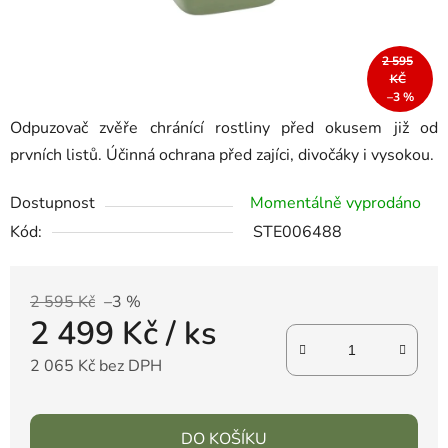
2 595
KČ
–3 %
Odpuzovač zvěře chránící rostliny před okusem již od
prvních listů. Účinná ochrana před zajíci, divočáky i vysokou.
Dostupnost
Momentálně vyprodáno
Kód:
STE006488
2 595 Kč
–3 %
2 499 Kč
/ ks
2 065 Kč bez DPH
DO KOŠÍKU