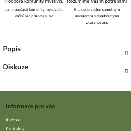
Podpora komunity myslivců
Rozumíme Vašim potřebám!
Jsme součástí komunity myslivců s
E-shop je veden samotným
vášní pro přírodu a lov.
myslivcem s dlouholetými
zkušenostmi.
Popis
Diskuze
Zápatí
Informace pro vás
Inzerce
Kontakty