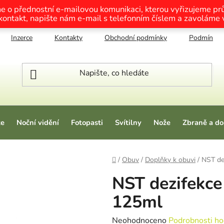
me o přednostní e-mailovou komunikaci, kterou vyřizujeme p
 kontakt, napište nám e-mail s telefonním číslem a zavoláme
Inzerce
Kontakty
Obchodní podmínky
Podmínky o
ze
Noční vidění
Fotopasti
Svítilny
Nože
Zbraně a do
Domů
/
Obuv
/
Doplňky k obuvi
/
NST de
NST dezifekce
125ml
Průměrné hodnocení produktu je
Neohodnoceno
Podrobnosti ho