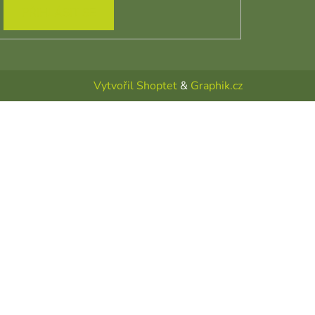
PŘIHLÁSIT SE
Vytvořil Shoptet
&
Graphik.cz