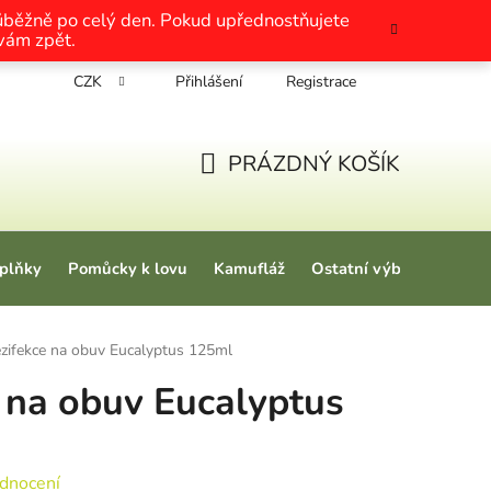
růběžně po celý den. Pokud upřednostňujete
 vám zpět.
CZK
Přihlášení
Registrace
chrany osobních údajů
Nákup na splátky
Tabulky velikosti
PRÁZDNÝ KOŠÍK
NÁKUPNÍ KOŠÍK
plňky
Pomůcky k lovu
Kamufláž
Ostatní výbava
Love
zifekce na obuv Eucalyptus 125ml
 na obuv Eucalyptus
 0,0 z 5 hvězdiček.
dnocení