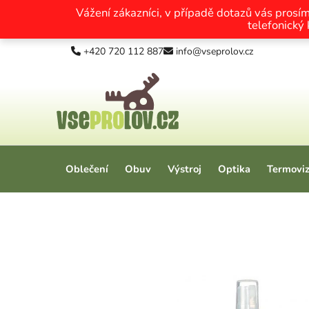
Vážení zákazníci, v případě dotazů vás prosí
telefonický
Přejít na obsah
+420 720 112 887
info@vseprolov.cz
Oblečení
Obuv
Výstroj
Optika
Termovi