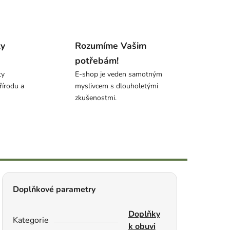
ty
Rozumíme Vašim
potřebám!
ty
E-shop je veden samotným
řírodu a
myslivcem s dlouholetými
zkušenostmi.
Doplňkové parametry
Doplňky
Kategorie
k obuvi