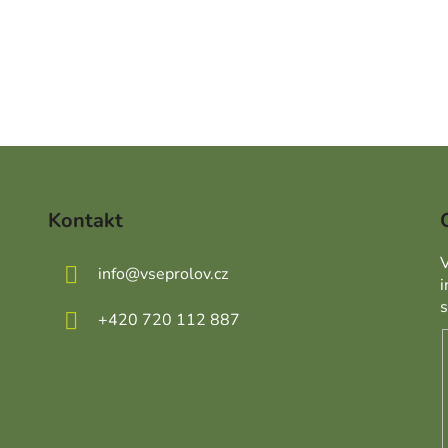
Kontakt
V
info
@
vseprolov.cz
+420 720 112 887