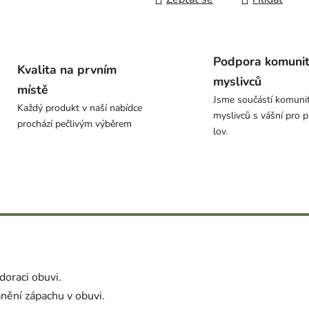
Podpora komuni
Kvalita na prvním
myslivců
místě
Jsme součástí komuni
Každý produkt v naší nabídce
myslivců s vášní pro p
prochází pečlivým výběrem
lov.
doraci obuvi.
anění zápachu v obuvi.