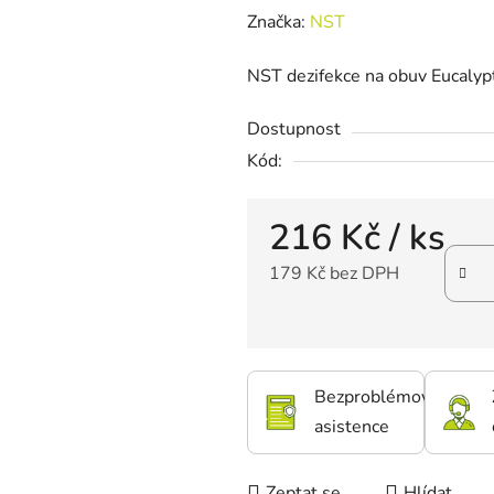
Značka:
NST
NST dezifekce na obuv Eucaly
Dostupnost
Kód:
216 Kč
/ ks
179 Kč bez DPH
Bezproblémová
asistence
Zeptat se
Hlídat