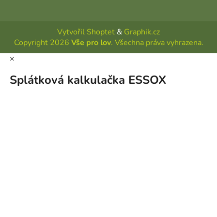
Vytvořil Shoptet
&
Graphik.cz
Copyright 2026
Vše pro lov
. Všechna práva vyhrazena.
×
Splátková kalkulačka ESSOX