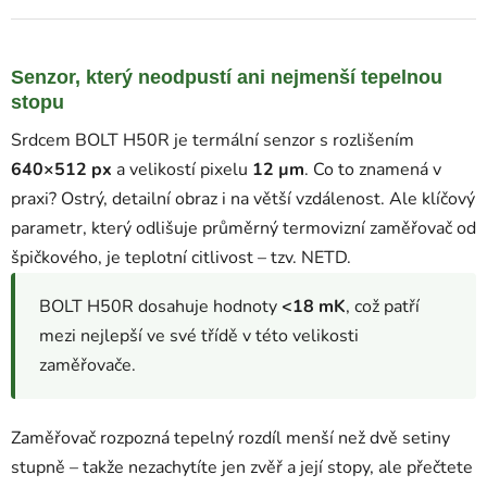
Senzor, který neodpustí ani nejmenší tepelnou
stopu
Srdcem BOLT H50R je termální senzor s rozlišením
640×512 px
a velikostí pixelu
12 µm
. Co to znamená v
praxi? Ostrý, detailní obraz i na větší vzdálenost. Ale klíčový
parametr, který odlišuje průměrný termovizní zaměřovač od
špičkového, je teplotní citlivost – tzv. NETD.
BOLT H50R dosahuje hodnoty
<18 mK
, což patří
mezi nejlepší ve své třídě v této velikosti
zaměřovače.
Zaměřovač rozpozná tepelný rozdíl menší než dvě setiny
stupně – takže nezachytíte jen zvěř a její stopy, ale přečtete