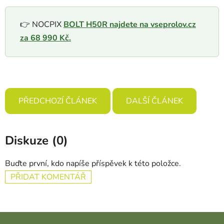
👉 NOCPIX
BOLT H50R najdete na vseprolov.cz
za 68 990 Kč.
PŘEDCHOZÍ ČLÁNEK
DALŠÍ ČLÁNEK
Diskuze (0)
Buďte první, kdo napíše příspěvek k této položce.
PŘIDAT KOMENTÁŘ
Zápatí