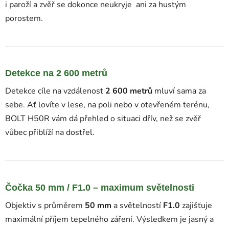
i paroží a zvěř se dokonce neukryje ani za hustým
porostem.
Detekce na 2 600 metrů
Detekce cíle na vzdálenost
2 600 metrů
mluví sama za
sebe. Ať lovíte v lese, na poli nebo v otevřeném terénu,
BOLT H50R vám dá přehled o situaci dřív, než se zvěř
vůbec přiblíží na dostřel.
Čočka 50 mm / F1.0 – maximum světelnosti
Objektiv s průměrem
50 mm
a světelností
F1.0
zajišťuje
maximální příjem tepelného záření. Výsledkem je jasný a