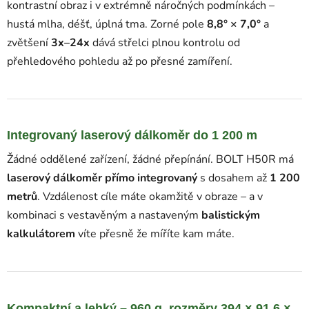
kontrastní obraz i v extrémně náročných podmínkách –
hustá mlha, déšť, úplná tma. Zorné pole
8,8° × 7,0°
a
zvětšení
3x–24x
dává střelci plnou kontrolu od
přehledového pohledu až po přesné zamíření.
Integrovaný laserový dálkoměr do 1 200 m
Žádné oddělené zařízení, žádné přepínání. BOLT H50R má
laserový dálkoměr přímo integrovaný
s dosahem až
1 200
metrů
. Vzdálenost cíle máte okamžitě v obraze – a v
kombinaci s vestavěným a nastaveným
balistickým
kalkulátorem
víte přesně že míříte kam máte.
Kompaktní a lehký – 960 g, rozměry 394 × 91,6 ×