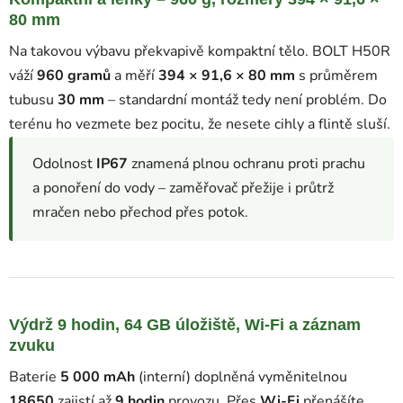
80 mm
Na takovou výbavu překvapivě kompaktní tělo. BOLT H50R
váží
960 gramů
a měří
394 × 91,6 × 80 mm
s průměrem
tubusu
30 mm
– standardní montáž tedy není problém. Do
terénu ho vezmete bez pocitu, že nesete cihlу a flintě sluší.
Odolnost
IP67
znamená plnou ochranu proti prachu
a ponoření do vody – zaměřovač přežije i průtrž
mračen nebo přechod přes potok.
Výdrž 9 hodin, 64 GB úložiště, Wi-Fi a záznam
zvuku
Baterie
5 000 mAh
(interní) doplněná vyměnitelnou
18650
zajistí až
9 hodin
provozu. Přes
Wi-Fi
přenášíte