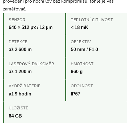
provedení pro noční lov bez kompromisů, tohle je váš
zaměřovač.
SENZOR
TEPLOTNÍ CITLIVOST
640 × 512 px / 12 µm
< 18 mK
DETEKCE
OBJEKTIV
až 2 600 m
50 mm / F1.0
LASEROVÝ DÁLKOMĚR
HMOTNOST
až 1 200 m
960 g
VÝDRŽ BATERIE
ODOLNOST
až 9 hodin
IP67
ÚLOŽIŠTĚ
64 GB