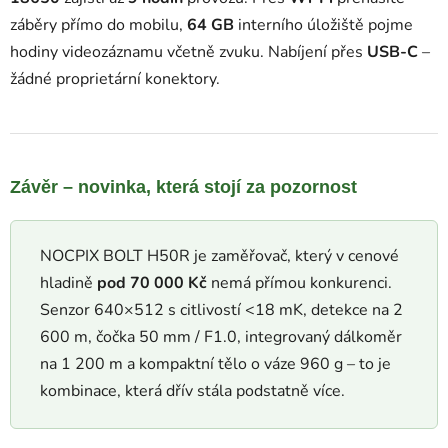
záběry přímo do mobilu,
64 GB
interního úložiště pojme
hodiny videozáznamu včetně zvuku. Nabíjení přes
USB-C
–
žádné proprietární konektory.
Závěr – novinka, která stojí za pozornost
NOCPIX BOLT H50R je zaměřovač, který v cenové
hladině
pod 70 000 Kč
nemá přímou konkurenci.
Senzor 640×512 s citlivostí <18 mK, detekce na 2
600 m, čočka 50 mm / F1.0, integrovaný dálkoměr
na 1 200 m a kompaktní tělo o váze 960 g – to je
kombinace, která dřív stála podstatně více.