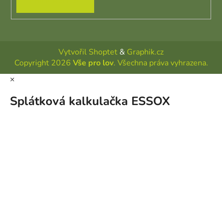
PŘIHLÁSIT SE
Vytvořil Shoptet
&
Graphik.cz
Copyright 2026
Vše pro lov
. Všechna práva vyhrazena.
×
Splátková kalkulačka ESSOX