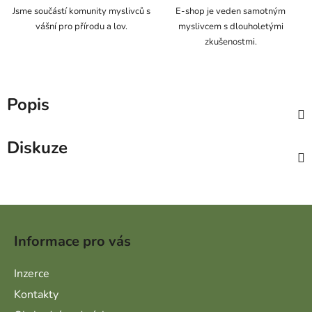
Jsme součástí komunity myslivců s
E-shop je veden samotným
vášní pro přírodu a lov.
myslivcem s dlouholetými
zkušenostmi.
Popis
Diskuze
Zápatí
Informace pro vás
Inzerce
Kontakty