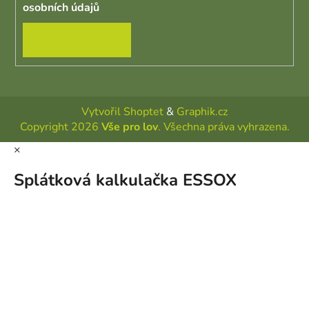
osobních údajů
PŘIHLÁSIT SE
Vytvořil Shoptet
&
Graphik.cz
Copyright 2026
Vše pro lov
. Všechna práva vyhrazena.
×
Splátková kalkulačka ESSOX