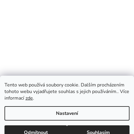
Tento web používá soubory cookie. Dalším procházením
tohoto webu vyjadřujete souhlas s jejich používáním.. Více
informací
zde
.
Nastavení
Vážení zákazníci, v případě dotazů vás prosíme
o přednostní e-mailovou komunikaci, kterou
Odmítnout
Souhlasím