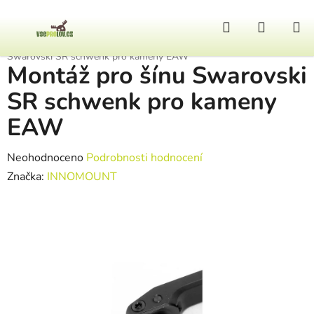
Přejít na obsah
Hledat
NÁKUP
Domů
/
Zbraně a doplňky
/
Zbraňové montáže
/
Montáž pro šínu
Swarovski SR schwenk pro kameny EAW
Montáž pro šínu Swarovski
SR schwenk pro kameny
EAW
Průměrné hodnocení produktu je 0,0 z 5 hvězdiček.
Neohodnoceno
Podrobnosti hodnocení
Značka:
INNOMOUNT