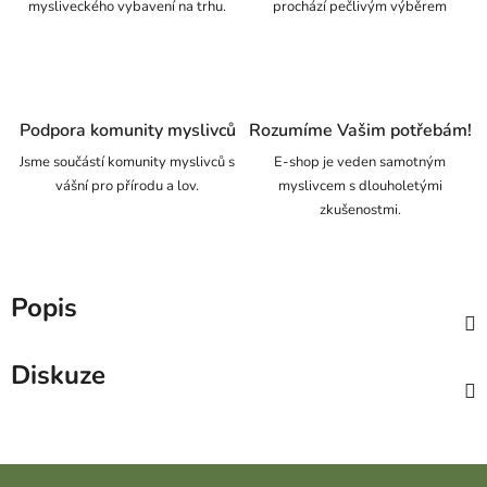
mysliveckého vybavení na trhu.
prochází pečlivým výběrem
Podpora komunity myslivců
Rozumíme Vašim potřebám!
Jsme součástí komunity myslivců s
E-shop je veden samotným
vášní pro přírodu a lov.
myslivcem s dlouholetými
zkušenostmi.
Popis
Diskuze
Zápatí