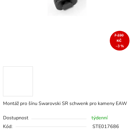
7 230
KČ
–3 %
Montáž pro šínu Swarovski SR schwenk pro kameny EAW
Dostupnost
týdenní
Kód:
STE017686