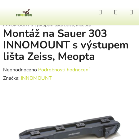
Přejít na obsah
Hledat
NÁKUP
Domů
/
Zbraně a doplňky
/
Zbraňové montáže
/
Montáž na Sauer 303
INNOMOUNT s výstupem lišta Zeiss, Meopta
Montáž na Sauer 303
INNOMOUNT s výstupem
lišta Zeiss, Meopta
Průměrné hodnocení produktu je 0,0 z 5 hvězdiček.
Neohodnoceno
Podrobnosti hodnocení
Značka:
INNOMOUNT