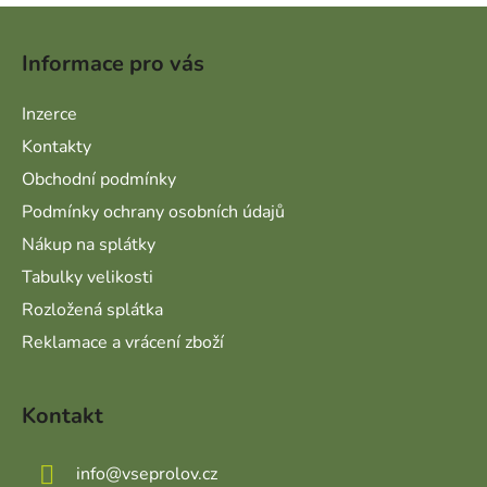
Zápatí
Informace pro vás
Inzerce
Kontakty
Obchodní podmínky
Podmínky ochrany osobních údajů
Nákup na splátky
Tabulky velikosti
Rozložená splátka
Reklamace a vrácení zboží
Kontakt
info
@
vseprolov.cz