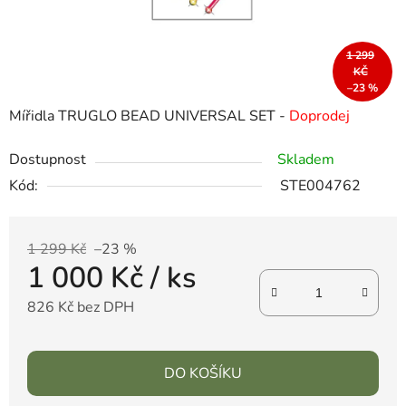
1 299
KČ
–23 %
Mířidla TRUGLO BEAD UNIVERSAL SET -
Doprodej
Dostupnost
Skladem
Kód:
STE004762
1 299 Kč
–23 %
1 000 Kč
/ ks
826 Kč bez DPH
DO KOŠÍKU