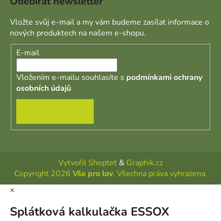
Odebírat newsletter
Vložte svůj e-mail a my vám budeme zasílat informace o
nových produktech na našem e-shopu.
E-mail
Vložením e-mailu souhlasíte s
podmínkami ochrany
osobních údajů
PŘIHLÁSIT SE
Vytvořil Shoptet
&
Graphik.cz
Copyright 2026
Vše pro lov
. Všechna práva vyhrazena.
×
Splátková kalkulačka ESSOX