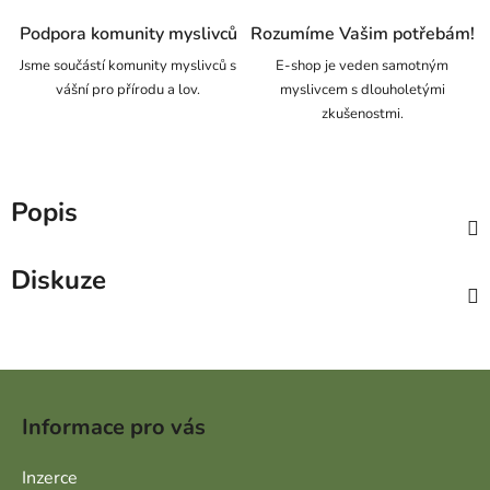
Podpora komunity myslivců
Rozumíme Vašim potřebám!
Jsme součástí komunity myslivců s
E-shop je veden samotným
vášní pro přírodu a lov.
myslivcem s dlouholetými
zkušenostmi.
Popis
Diskuze
Zápatí
Informace pro vás
Inzerce