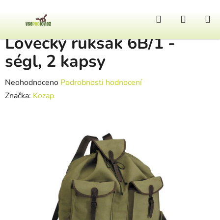
Přejít na obsah
Hledat
NÁKUP
Domů
/
Výstroj
/
Lovecký ruksak 6B/1 - ségl, 2 kapsy
Lovecký ruksak 6B/1 -
ségl, 2 kapsy
Průměrné hodnocení produktu je 0,0 z 5 hvězdiček.
Neohodnoceno
Podrobnosti hodnocení
Značka:
Kozap