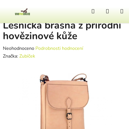
Přejít na obsah
Hledat
NÁKUP
Domů
/
Výstroj
/
Lesnická brašna z přírodní hovězinové kůže
Lesnická brašna z přírodní
hovězinové kůže
Průměrné hodnocení produktu je 0,0 z 5 hvězdiček.
Neohodnoceno
Podrobnosti hodnocení
Značka:
Zubíček