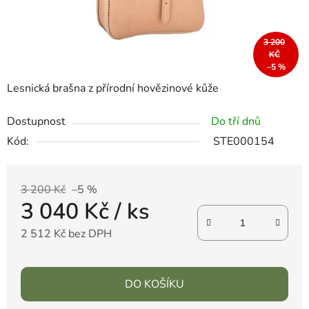
3 200
KČ
–5 %
Lesnická brašna z přírodní hovězinové kůže
Dostupnost
Do tří dnů
Kód:
STE000154
3 200 Kč
–5 %
3 040 Kč
/ ks
2 512 Kč bez DPH
DO KOŠÍKU