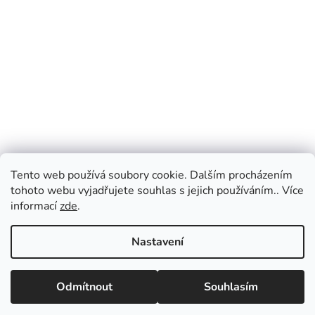
Tento web používá soubory cookie. Dalším procházením
tohoto webu vyjadřujete souhlas s jejich používáním.. Více
informací
zde
.
Nastavení
Vážení zákazníci, v případě dotazů vás prosíme
o přednostní e-mailovou komunikaci, kterou
Odmítnout
Souhlasím
vyřizujeme průběžně po celý den. Pokud
upřednostňujete telefonický kontakt, napište