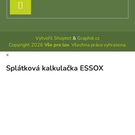
PŘIHLÁSIT SE
Vytvořil Shoptet
&
Graphik.cz
Copyright 2026
Vše pro lov
. Všechna práva vyhrazena.
×
Splátková kalkulačka ESSOX