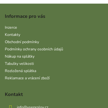
Zápatí
Informace pro vás
Inzerce
Kontakty
Obchodní podmínky
Podmínky ochrany osobních údajů
Nákup na splátky
Tabulky velikosti
Rozložená splátka
Reklamace a vrácení zboží
Kontakt
info
@
vseprolov.cz