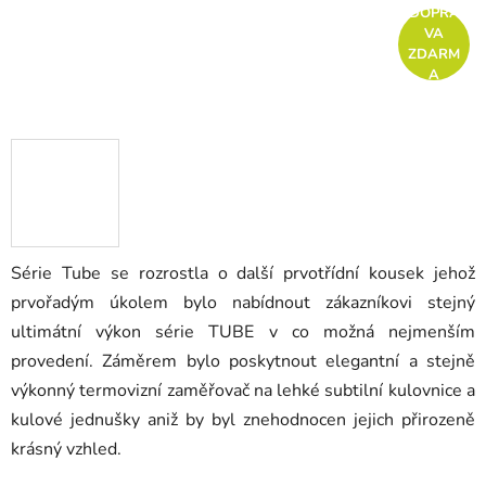
DOPRA
VA
ZDARM
A
Série Tube se rozrostla o další prvotřídní kousek jehož
prvořadým úkolem bylo nabídnout zákazníkovi stejný
ultimátní výkon série TUBE v co možná nejmenším
provedení. Záměrem bylo poskytnout elegantní a stejně
výkonný termovizní zaměřovač na lehké subtilní kulovnice a
kulové jednušky aniž by byl znehodnocen jejich přirozeně
krásný vzhled.