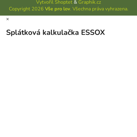
Vytvořil Shoptet
&
Graphik.cz
Copyright 2026
Vše pro lov
. Všechna práva vyhrazena.
×
Splátková kalkulačka ESSOX