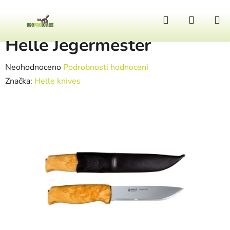
Přejít na obsah
Hledat
NÁKUP
Domů
/
Nože
/
Helle Jegermester
Helle Jegermester
Průměrné hodnocení produktu je 0,0 z 5 hvězdiček.
Neohodnoceno
Podrobnosti hodnocení
Značka:
Helle knives