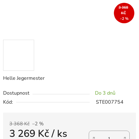
3 368
KČ
–2 %
Helle Jegermester
Dostupnost
Do 3 dnů
Kód:
STE007754
3 368 Kč
–2 %
3 269 Kč
/ ks