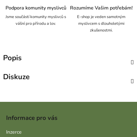
Podpora komunity myslivců
Rozumíme Vašim potřebám!
Jsme součástí komunity myslivců s
E-shop je veden samotným
vášní pro přírodu a lov.
myslivcem s dlouholetými
zkušenostmi.
Popis
Diskuze
Zápatí
Informace pro vás
Inzerce