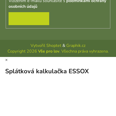
Vložením e-mailu souhlasíte s
podmínkami ochrany
osobních údajů
PŘIHLÁSIT SE
Vytvořil Shoptet
&
Graphik.cz
Copyright 2026
Vše pro lov
. Všechna práva vyhrazena.
×
Splátková kalkulačka ESSOX