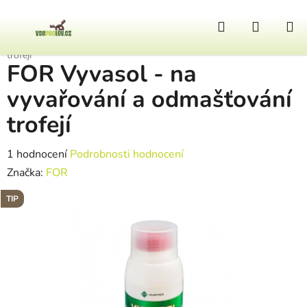
Přejít na obsah
Hledat
NÁKUP
Domů
/
Ostatní výbava
/
FOR Vyvasol - na vyvařování a odmašťování
trofejí
FOR Vyvasol - na
vyvařování a odmašťování
trofejí
Průměrné hodnocení produktu je 5,0 z 5 hvězdiček.
1 hodnocení
Podrobnosti hodnocení
Značka:
FOR
TIP