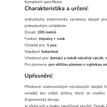
Kompletní specifikace
Charakteristika a určení:
Jednoduchý elektronický výcvikový obojek pr
jednoduchým ovládáním.
Dosah:
200 metrů
Funkce:
impulsy + zvuk
Ovladač pro:
1 psa
Napájení:
bateriové
Vhodnost pro:
domácí a méně náročný výcvik, n
Pro plemena:
pro většinu plemen s vyjímkou v
Upřesnění:
Předností elektronických výcvikových obojků
ovladač bez vnější antény, který se snadno
Ergonomický design.
Je třeba vzít v úvahu zamýšlené použití: Dosah