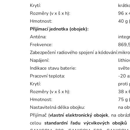
Krytí:
krátk
Rozměry (v x š x h):
96 x
Hmotnost:
40 g (
Přijímací jednotka (obojek):
Anténa:
integ
Frekvence:
869,
Zabezpečení radiového spojení a kódování:
mikro
Napájení:
lithi
Indikace stavu baterie:
světe
Pracovní teplota:
-20 a
Krytí:
proti
Rozměry (v x š x h):
38 x
Hmotnost:
75 g 
Nastavitelná délka obojku:
na ob
Přijímač (
vlastní elektronický obojek
, na obráz
celou
standardní řadu výcvikových obojků