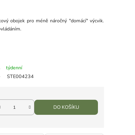
kový obojek pro méně náročný "domácí" výcvik.
ovládáním.
týdenní
STE004234
DO KOŠÍKU