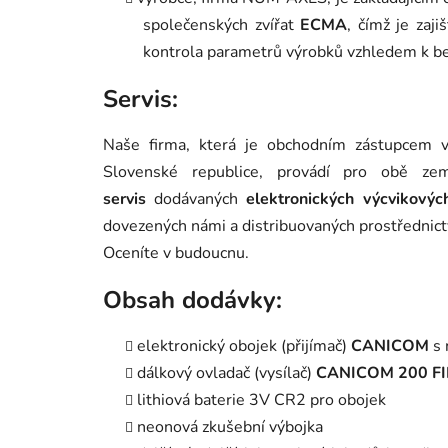
společenských zvířat
ECMA
, čímž je zaji
kontrola parametrů výrobků vzhledem k be
Servis:
Naše firma, která je obchodním zástupcem 
Slovenské republice, provádí pro obě ze
servis
dodávaných
elektronických výcvikový
dovezených námi a distribuovaných prostřednictví
Oceníte v budoucnu.
Obsah dodávky:
elektronický obojek (přijímač)
CANICOM
s
dálkový ovladač (vysílač)
CANICOM 200 F
lithiová baterie 3V CR2 pro obojek
neonová zkušební výbojka