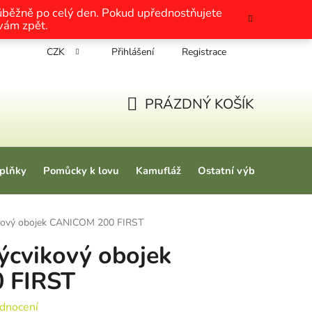
růběžně po celý den. Pokud upřednostňujete
 vám zpět.
CZK
Přihlášení
Registrace
chrany osobních údajů
Nákup na splátky
Tabulky velikosti
PRÁZDNÝ KOŠÍK
NÁKUPNÍ KOŠÍK
plňky
Pomůcky k lovu
Kamufláž
Ostatní výbava
Love
vikový obojek CANICOM 200 FIRST
výcvikový obojek
 FIRST
 0,0 z 5 hvězdiček.
dnocení