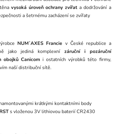
štěna
vysoká úroveň ochrany zvířat
a dodržování a
zpečnosti a šetrnému zacházení se zvířaty
výrobce
NUM´AXES Francie
v České republice a
mě jako jediná komplexní
záruční i pozáruční
ch obojků Canicom
i ostatních výrobků této firmy,
m naší distribuční sítě.
 namontovanými krátkými kontaktními body
IRST
s vloženou 3V lithiovou baterií CR2430