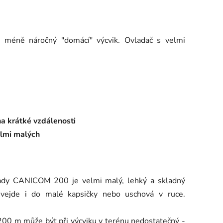
o méně náročný "domácí" výcvik. Ovladač s velmi
a krátké vzdálenosti
elmi malých
 řady CANICOM 200 je velmi malý, lehký a skladný
 vejde i do malé kapsičky nebo uschová v ruce.
 200 m může být při výcviku v terénu nedostatečný -