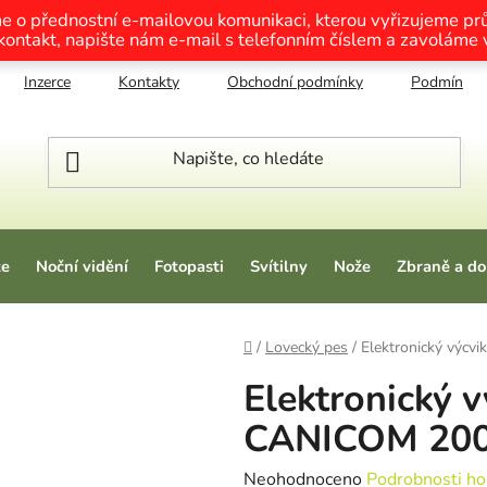
me o přednostní e-mailovou komunikaci, kterou vyřizujeme p
 kontakt, napište nám e-mail s telefonním číslem a zavoláme
Inzerce
Kontakty
Obchodní podmínky
Podmínky o
ze
Noční vidění
Fotopasti
Svítilny
Nože
Zbraně a do
Domů
/
Lovecký pes
/
Elektronický výc
Elektronický 
CANICOM 200
Průměrné hodnocení produktu je
Neohodnoceno
Podrobnosti ho