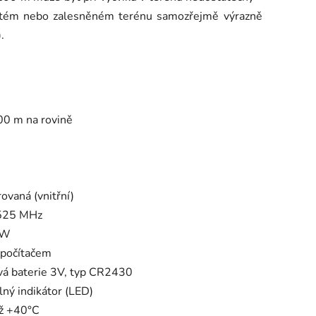
enitém nebo zalesněném terénu samozřejmě výrazně
.
00 m na rovině
rovaná (vnitřní)
525 MHz
mW
počítačem
ová baterie 3V, typ CR2430
lný indikátor (LED)
ž +40°C