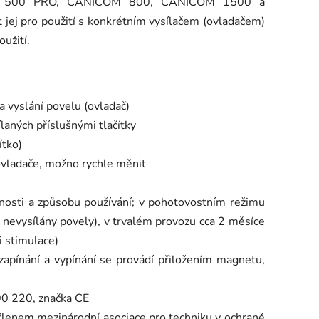
 500 PRO, CANICOM 800, CANICOM 1500 a
ej pro použití s konkrétním vysílačem (ovladačem)
užití.
 a vyslání povelu (ovladač)
ílaných příslušnými tlačítky
ítko)
 ovladače, možno rychle měnit
etnosti a způsobu používání; v pohotovostním režimu
 nevysílány povely), v trvalém provozu cca 2 měsíce
i stimulace)
zapínání a vypínání se provádí přiložením magnetu,
00 220, značka CE
členem mezinárodní asociace pro techniku v ochraně