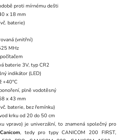
odobě proti mírnému dešti
 40 x 18 mm
vč. baterie)
rovaná (vnitřní)
525 MHz
počítačem
ová baterie 3V, typ CR2
lný indikátor (LED)
ž +40°C
 ponoření, plně vodotěsný
 68 x 43 mm
(vč. baterie, bez řemínku)
vod krku od 20 do 50 cm
ku vpravo) je univerzální, to znamená společný pro
 Canicom
, tedy pro typy CANICOM 200 FIRST,