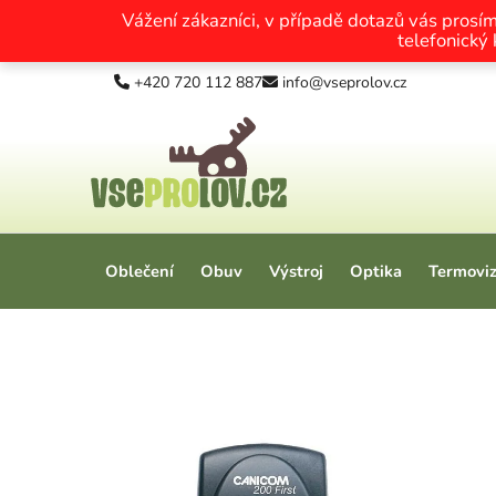
Vážení zákazníci, v případě dotazů vás prosí
telefonický
Přejít na obsah
+420 720 112 887
info@vseprolov.cz
Oblečení
Obuv
Výstroj
Optika
Termovi