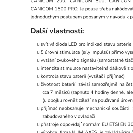
CANICOM 200, CANICOM 500, CANICOM
CANICOM 1500 PRO. Je pouze třeba nakódovat j
jednoduchým postupem popsaným v návodu k po
Další vlastnosti:
svítivá dioda LED pro indikaci stavu baterie
5 úrovní stimulace (síly impulsů) přímo vys
vyslání zvukového signálu (samostatné tlač
intenzita stimulace nastavitelná dálkově z
kontrola stavu baterií (vysílač i přijímač)
životnost baterií: závisí samozřejmě na č
cca 7 měsíců (zapnuto 4 hodiny denně, ale
(u obojku rovněž záleží na používané úrovn
přijímač neobsahuje mechanické součásti, 
zabudovaného v ovladači
přístroje odpovídají normám EU ETSI EN 3
výrobce, firma NUM´AXES, je zakládajícím 