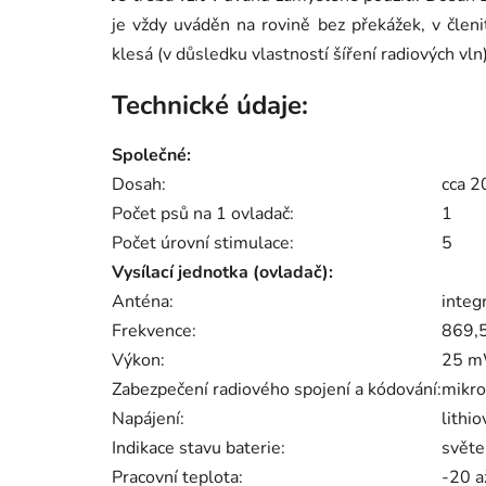
je vždy uváděn na rovině bez překážek, v čl
klesá (v důsledku vlastností šíření radiových vln)
Technické údaje:
Společné:
Dosah:
cca 2
Počet psů na 1 ovladač:
1
Počet úrovní stimulace:
5
Vysílací jednotka (ovladač):
Anténa:
integ
Frekvence:
869,
Výkon:
25 
Zabezpečení radiového spojení a kódování:
mikro
Napájení:
lithi
Indikace stavu baterie:
světe
Pracovní teplota:
-20 a