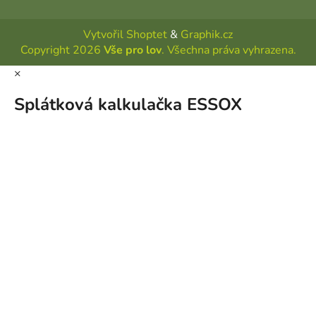
Vytvořil Shoptet
&
Graphik.cz
Copyright 2026
Vše pro lov
. Všechna práva vyhrazena.
×
Splátková kalkulačka ESSOX