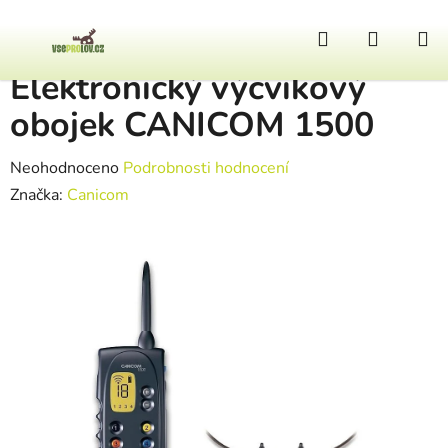
Přejít na obsah
Hledat
NÁKUP
Domů
/
Lovecký pes
/
Elektronický výcvikový obojek CANICOM 1500
Elektronický výcvikový
obojek CANICOM 1500
Průměrné hodnocení produktu je 0,0 z 5 hvězdiček.
Neohodnoceno
Podrobnosti hodnocení
Značka:
Canicom