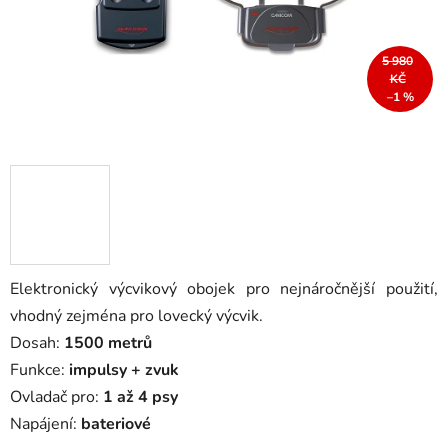
5 980
KČ
–1 %
Elektronický výcvikový obojek pro nejnáročnější použití,
vhodný zejména pro lovecký výcvik.
Dosah:
1500 metrů
Funkce:
impulsy + zvuk
Ovladač pro:
1 až 4 psy
Napájení:
bateriové