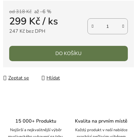
od 318 Kč
až –6 %
299 Kč
/ ks
247 Kč bez DPH
DO KOŠÍKU
Zeptat se
Hlídat
15 000+ Produktu
Kvalita na prvním místě
Nejširší a nejkvalitnější výběr
Každý produkt v naší nabídce
mysliveckého vybavení na trhu.
prochází pečlivým výběrem