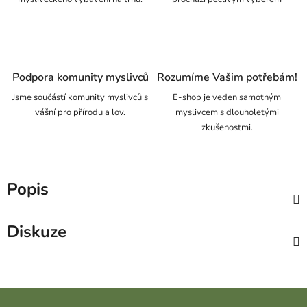
Podpora komunity myslivců
Rozumíme Vašim potřebám!
Jsme součástí komunity myslivců s
E-shop je veden samotným
vášní pro přírodu a lov.
myslivcem s dlouholetými
zkušenostmi.
Popis
Diskuze
Zápatí