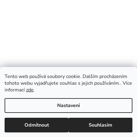
Tento web používá soubory cookie. Dalším procházením
tohoto webu vyjadřujete souhlas s jejich používáním.. Více
informací
zde
.
Nastavení
Vážení zákazníci, v případě dotazů vás prosíme
o přednostní e-mailovou komunikaci, kterou
Odmítnout
Souhlasím
vyřizujeme průběžně po celý den. Pokud
upřednostňujete telefonický kontakt, napište