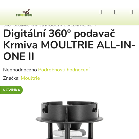
Přejít na obsah
Hledat
NÁKUP
Domů
/
Pomůcky k lovu
/
Krmné automaty
/
Podavače krmiva
/
Digitální
360° podavač Krmiva MOULTRIE ALL-IN-ONE II
Digitální 360° podavač
Krmiva MOULTRIE ALL-IN-
ONE II
Průměrné hodnocení produktu je 0,0 z 5 hvězdiček.
Neohodnoceno
Podrobnosti hodnocení
Značka:
Moultrie
NOVINKA