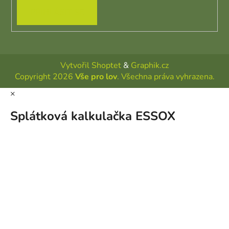
PŘIHLÁSIT SE
Vytvořil Shoptet
&
Graphik.cz
Copyright 2026
Vše pro lov
. Všechna práva vyhrazena.
×
Splátková kalkulačka ESSOX