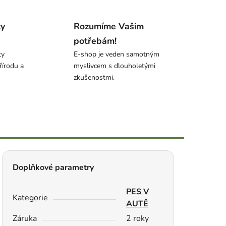
ty
Rozumíme Vašim
potřebám!
ty
E-shop je veden samotným
řírodu a
myslivcem s dlouholetými
zkušenostmi.
Doplňkové parametry
PES V
Kategorie
AUTĚ
Záruka
2 roky