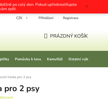
růběžně po celý den. Pokud upřednostňujete
 vám zpět.
CZK
Přihlášení
Registrace
chrany osobních údajů
Nákup na splátky
Tabulky velikosti
PRÁZDNÝ KOŠÍK
NÁKUPNÍ KOŠÍK
plňky
Pomůcky k lovu
Kamufláž
Ostatní výbava
Love
tovní miska pro 2 psy
a pro 2 psy
 0,0 z 5 hvězdiček.
dnocení