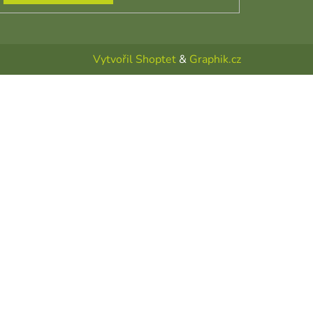
Vytvořil Shoptet
&
Graphik.cz