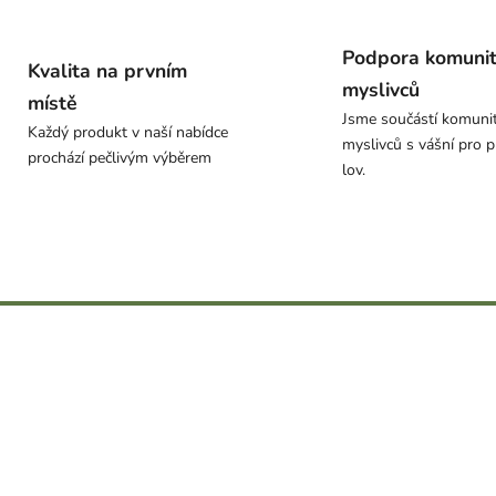
Podpora komuni
Kvalita na prvním
myslivců
místě
Jsme součástí komuni
Každý produkt v naší nabídce
myslivců s vášní pro p
prochází pečlivým výběrem
lov.