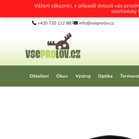
Vážení zákazníci, v případě dotazů vás prosí
telefonický
Přejít na obsah
+420 720 112 887
info@vseprolov.cz
Oblečení
Obuv
Výstroj
Optika
Termovi