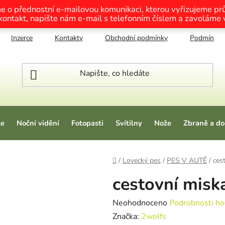
me o přednostní e-mailovou komunikaci, kterou vyřizujeme p
 kontakt, napište nám e-mail s telefonním číslem a zavoláme
Inzerce
Kontakty
Obchodní podmínky
Podmínky o
ze
Noční vidění
Fotopasti
Svítilny
Nože
Zbraně a do
Domů
/
Lovecký pes
/
PES V AUTĚ
/
ces
cestovní misk
Průměrné hodnocení produktu je
Neohodnoceno
Podrobnosti ho
Značka:
2wolfs