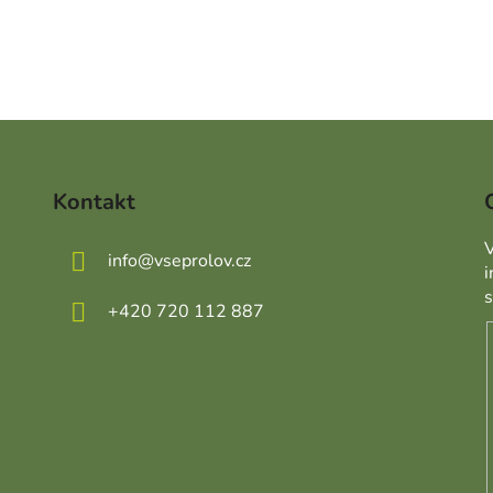
Kontakt
V
info
@
vseprolov.cz
+420 720 112 887