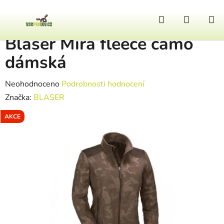
Přejít na obsah
Hledat
NÁKUP
Domů
/
Oblečení
/
Blaser Mira fleece camo dámská
Blaser Mira fleece camo
dámská
Průměrné hodnocení produktu je 0,0 z 5 hvězdiček.
Neohodnoceno
Podrobnosti hodnocení
Značka:
BLASER
AKCE