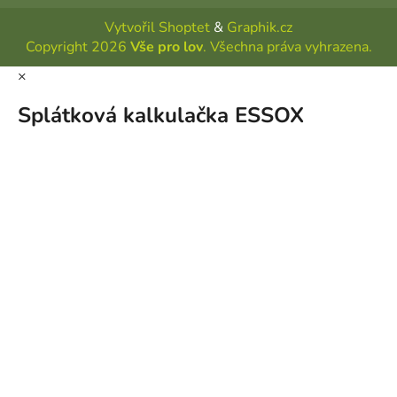
Vytvořil Shoptet
&
Graphik.cz
Copyright 2026
Vše pro lov
. Všechna práva vyhrazena.
×
Splátková kalkulačka ESSOX