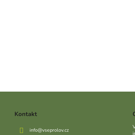
Kontakt
V
info
@
vseprolov.cz