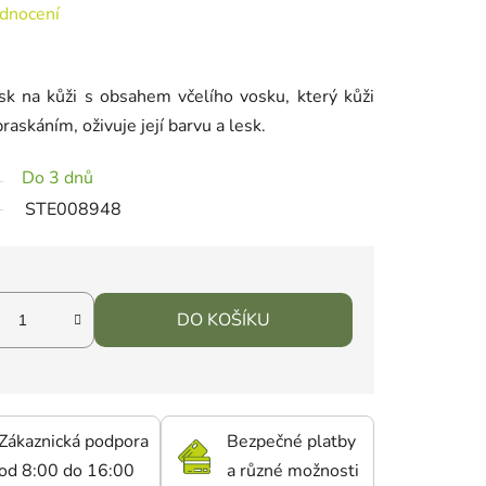
 0,0 z 5 hvězdiček.
dnocení
k na kůži s obsahem včelího vosku, který kůži
raskáním, oživuje její barvu a lesk.
Do 3 dnů
STE008948
DO KOŠÍKU
Zákaznická podpora
Bezpečné platby
od 8:00 do 16:00
a různé možnosti