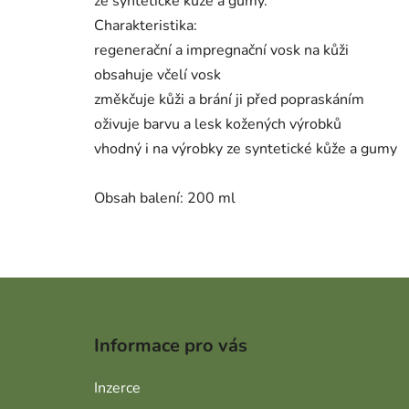
ze syntetické kůže a gumy.
Charakteristika:
regenerační a impregnační vosk na kůži
obsahuje včelí vosk
změkčuje kůži a brání ji před popraskáním
oživuje barvu a lesk kožených výrobků
vhodný i na výrobky ze syntetické kůže a gumy
Obsah balení: 200 ml
Zápatí
Informace pro vás
Inzerce