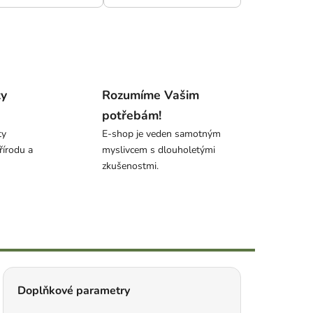
ty
Rozumíme Vašim
potřebám!
ty
E-shop je veden samotným
řírodu a
myslivcem s dlouholetými
zkušenostmi.
Doplňkové parametry