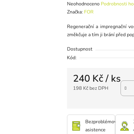
Průměrné hodnocení produktu je
Neohodnoceno
Podrobnosti ho
Značka:
FOR
Regenerační a impregnační vos
změkčuje a tím ji brání před pop
Dostupnost
Kód:
240 Kč
/ ks
198 Kč bez DPH
Bezproblémová
asistence