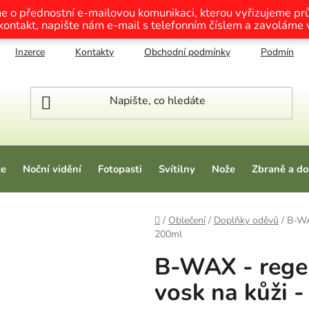
me o přednostní e-mailovou komunikaci, kterou vyřizujeme p
 kontakt, napište nám e-mail s telefonním číslem a zavoláme
Inzerce
Kontakty
Obchodní podmínky
Podmínky o
ze
Noční vidění
Fotopasti
Svítilny
Nože
Zbraně a do
Domů
/
Oblečení
/
Doplňky oděvů
/
B-WAX
200ml
B-WAX - rege
vosk na kůži -