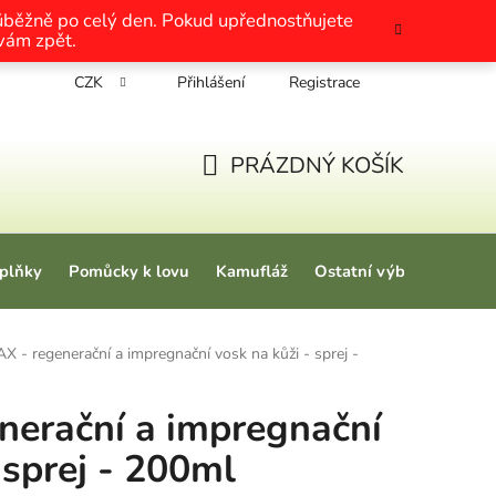
růběžně po celý den. Pokud upřednostňujete
 vám zpět.
CZK
Přihlášení
Registrace
chrany osobních údajů
Nákup na splátky
Tabulky velikosti
PRÁZDNÝ KOŠÍK
NÁKUPNÍ KOŠÍK
plňky
Pomůcky k lovu
Kamufláž
Ostatní výbava
Love
 - regenerační a impregnační vosk na kůži - sprej -
nerační a impregnační
 sprej - 200ml