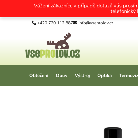
Vážení zákazníci, v případě dotazů vás prosí
telefonický
Přejít na obsah
+420 720 112 887
info@vseprolov.cz
Oblečení
Obuv
Výstroj
Optika
Termovi