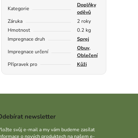
Doplňky
Kategorie
oděvů
Záruka
2 roky
Hmotnost
0.2 kg
Impregnace druh
Sprej
Obuv
,
Impregnace určení
Oblečení
Přípravek pro
Kůži
Odebírat newsletter
ložte svůj e-mail a my vám budeme zasílat
informace o nových produktech na našem e-