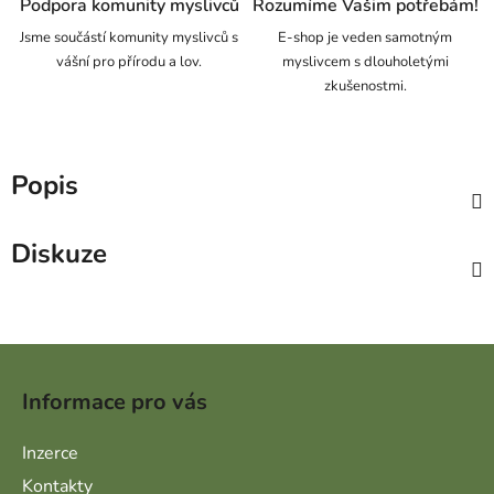
Podpora komunity myslivců
Rozumíme Vašim potřebám!
Jsme součástí komunity myslivců s
E-shop je veden samotným
vášní pro přírodu a lov.
myslivcem s dlouholetými
zkušenostmi.
Popis
Diskuze
Zápatí
Informace pro vás
Inzerce
Kontakty