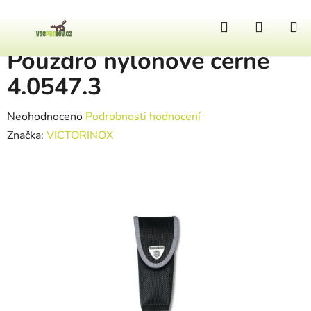
Přejít na obsah
Hledat
NÁKUP
Domů
/
Nože
/
POUZDRA PRO NOŽE
/
Pouzdro nylonové černé 4.0547.3
Pouzdro nylonové černé
4.0547.3
Průměrné hodnocení produktu je 0,0 z 5 hvězdiček.
Neohodnoceno
Podrobnosti hodnocení
Značka:
VICTORINOX