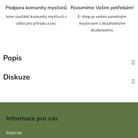
Podpora komunity myslivců
Rozumíme Vašim potřebám!
Jsme součástí komunity myslivců s
E-shop je veden samotným
vášní pro přírodu a lov.
myslivcem s dlouholetými
zkušenostmi.
Popis
Diskuze
Zápatí
Informace pro vás
Inzerce