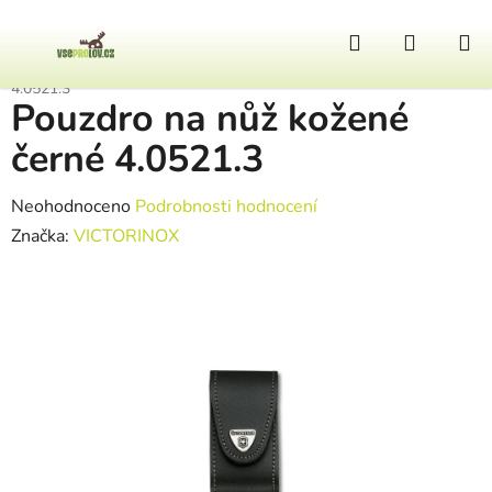
Přejít na obsah
Hledat
NÁKUP
Domů
/
Nože
/
POUZDRA PRO NOŽE
/
Pouzdro na nůž kožené černé
4.0521.3
Pouzdro na nůž kožené
černé 4.0521.3
Průměrné hodnocení produktu je 0,0 z 5 hvězdiček.
Neohodnoceno
Podrobnosti hodnocení
Značka:
VICTORINOX