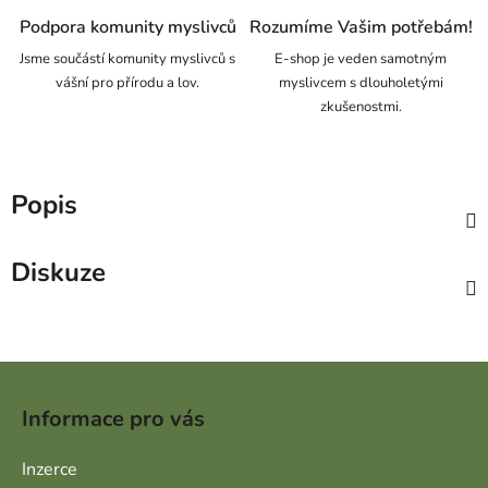
Podpora komunity myslivců
Rozumíme Vašim potřebám!
Jsme součástí komunity myslivců s
E-shop je veden samotným
vášní pro přírodu a lov.
myslivcem s dlouholetými
zkušenostmi.
Popis
Diskuze
Zápatí
Informace pro vás
Inzerce