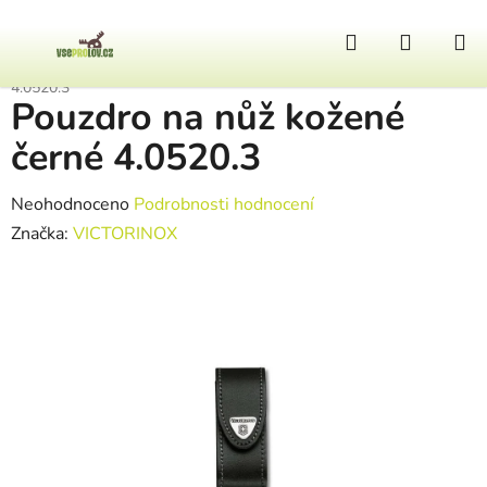
Přejít na obsah
Hledat
NÁKUP
Domů
/
Nože
/
POUZDRA PRO NOŽE
/
Pouzdro na nůž kožené černé
4.0520.3
Pouzdro na nůž kožené
černé 4.0520.3
Průměrné hodnocení produktu je 0,0 z 5 hvězdiček.
Neohodnoceno
Podrobnosti hodnocení
Značka:
VICTORINOX