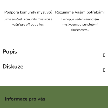
Podpora komunity myslivců
Rozumíme Vašim potřebám!
Jsme součástí komunity myslivců s
E-shop je veden samotným
vášní pro přírodu a lov.
myslivcem s dlouholetými
zkušenostmi.
Popis
Diskuze
Zápatí
Informace pro vás